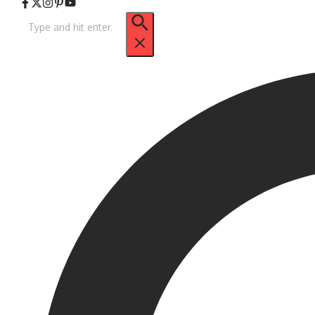
Pencarian
untuk: