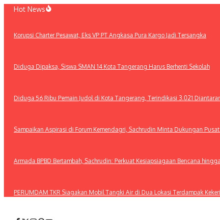
Lewati
Hot News
ke
konten
Korupsi Charter Pesawat, Eks VP PT Angkasa Pura Kargo Jadi Tersangka
Diduga Dipaksa, Siswa SMAN 14 Kota Tangerang Harus Berhenti Sekolah
Diduga 56 Ribu Pemain Judol di Kota Tangerang, Terindikasi 3.021 Diantar
Sampaikan Aspirasi di Forum Kemendagri, Sachrudin Minta Dukungan Pusa
Armada BPBD Bertambah, Sachrudin: Perkuat Kesiapsiagaan Bencana hingg
PERUMDAM TKR Siagakan Mobil Tangki Air di Dua Lokasi Terdampak Keker