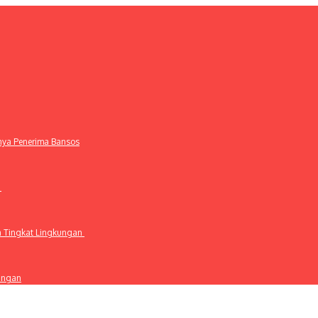
anya Penerima Bansos
t
a Tingkat Lingkungan
ingan