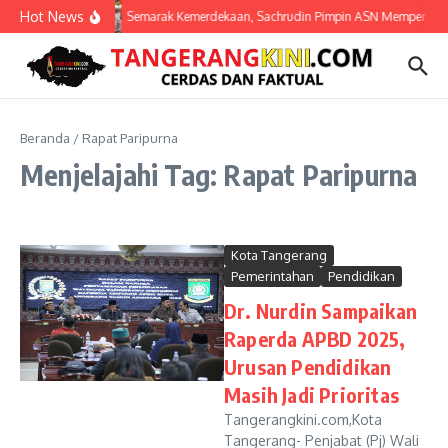
Lewati ke konten
Hot News
Semarak Kemerdekaan, Sachrudin Pimpin ASN Mempercantik
Beranda
/
Rapat Paripurna
Menjelajahi Tag: Rapat Paripurna
Kota Tangerang
Pemerintahan
Pendidikan
Dr. Nurdin Sampaikan
Raperda APBD 2025,
Urusan Pendidikan
Masih Jadi Prioritas
Tangerangkini.com,Kota
Tangerang- Penjabat (Pj) Wali