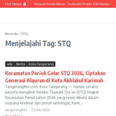
Lewati ke konten
Hot News
Semarak Kemerdekaan, Sachrudin Pimpin ASN Mempercanti
Beranda
/
STQ
Menjelajahi Tag: STQ
adv
Berita
Kota Tangerang
Kecamatan Periuk Gelar STQ 2026, Ciptakan
Generasi Alquran di Kota Akhlakul Karimah
TangerangKini.com, Kota Tangerang — hampir seratus
peserta mengikuti Seleksi Tilawatil Qur’an (STQ) tingkat
Kecamatan Periuk tahun 2026 yang resmi dibuka dalam
suasana khidmat dan penuh semangat, Kami...
tangerangkini
23/04/2026