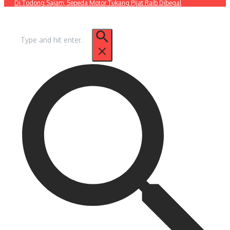
Di Todong Sajam, Sepeda Motor Tukang Pijat Raib Dibegal
Pencarian
untuk: