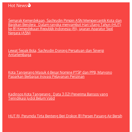
Lewati
Hot News
ke
konten
Semarak Kemerdekaan, Sachrudin Pimpin ASN Mempercantik Kota dan
Bagikan Bendera Dalam rangka menyambut Hari Ulang Tahun (HUT)
ke-81 Kemerdekaan Republik Indonesia (RI), jajaran Aparatur Sipil
Negara (ASN)
Lewat Sepak Bola, Sachrudin Dorong Persatuan dan Sinergi
Antarlembaga
Kota Tangerang Masuk 6 Besar Nomine PTSP dan PPB, Maryono
Paparkan Berbagai Inovasi Pelayanan Perizinan
Kadinsos Kota Tangerang : Data 3.021 Penerima Bansos yang
Terindikasi Judol Belum Valid
HUT RI, Perumda Tirta Benteng Beri Diskon 81 Persen Pasang Air Bersih