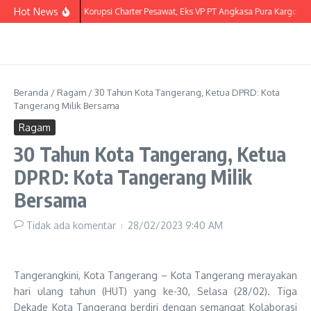
Lewati ke konten
Hot News
Korupsi Charter Pesawat, Eks VP PT Angkasa Pura Kargo Jad
Beranda
/
Ragam
/
30 Tahun Kota Tangerang, Ketua DPRD: Kota
Tangerang Milik Bersama
Ragam
30 Tahun Kota Tangerang, Ketua
DPRD: Kota Tangerang Milik
Bersama
Tidak ada komentar
28/02/2023
9:40 AM
Tangerangkini, Kota Tangerang – Kota Tangerang merayakan
hari ulang tahun (HUT) yang ke-30, Selasa (28/02). Tiga
Dekade Kota Tangerang berdiri dengan semangat Kolaborasi