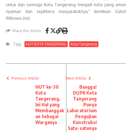
cintai dan semoga Kota Tangerang menjadi kota yang aman
nyaman dan sejahtera masyarakatnya,” demikian Gatot
Wibowo.(ris)
Share this Article
Tag:
HUT KOTA TANGERANG
Kota Tangerang
Previous Article
Next Article
HUT ke-30
Bangga!
Kota
DUPR Kota
Tangerang,
Tangerang
Ini Hal yang
Punya
Membanggak
Laboratorium
an Sebagai
Pengujian
Warganya
Konstruksi
Satu-satunya