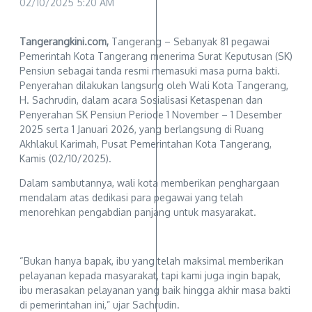
02/10/2025
5:20 AM
Tangerangkini.com,
Tangerang – Sebanyak 81 pegawai
Pemerintah Kota Tangerang menerima Surat Keputusan (SK)
Pensiun sebagai tanda resmi memasuki masa purna bakti.
Penyerahan dilakukan langsung oleh Wali Kota Tangerang,
H. Sachrudin, dalam acara Sosialisasi Ketaspenan dan
Penyerahan SK Pensiun Periode 1 November – 1 Desember
2025 serta 1 Januari 2026, yang berlangsung di Ruang
Akhlakul Karimah, Pusat Pemerintahan Kota Tangerang,
Kamis (02/10/2025).
Dalam sambutannya, wali kota memberikan penghargaan
mendalam atas dedikasi para pegawai yang telah
menorehkan pengabdian panjang untuk masyarakat.
“Bukan hanya bapak, ibu yang telah maksimal memberikan
pelayanan kepada masyarakat, tapi kami juga ingin bapak,
ibu merasakan pelayanan yang baik hingga akhir masa bakti
di pemerintahan ini,” ujar Sachrudin.