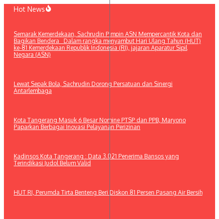
Lewati
Hot News
ke
konten
Semarak Kemerdekaan, Sachrudin Pimpin ASN Mempercantik Kota dan
Bagikan Bendera Dalam rangka menyambut Hari Ulang Tahun (HUT)
ke-81 Kemerdekaan Republik Indonesia (RI), jajaran Aparatur Sipil
Negara (ASN)
Lewat Sepak Bola, Sachrudin Dorong Persatuan dan Sinergi
Antarlembaga
Kota Tangerang Masuk 6 Besar Nomine PTSP dan PPB, Maryono
Paparkan Berbagai Inovasi Pelayanan Perizinan
Kadinsos Kota Tangerang : Data 3.021 Penerima Bansos yang
Terindikasi Judol Belum Valid
HUT RI, Perumda Tirta Benteng Beri Diskon 81 Persen Pasang Air Bersih