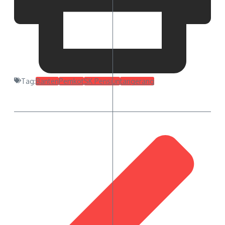
Tag:
Banten
Pemkot
SK Pensiun
tangerang