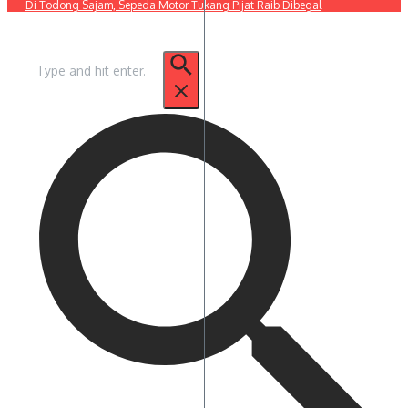
Di Todong Sajam, Sepeda Motor Tukang Pijat Raib Dibegal
Pencarian
untuk: