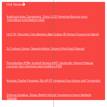
Lewati
Hot News
ke
konten
Kadinsos Kota Tangerang : Data 3.021 Penerima Bansos yang
Terindikasi Judol Belum Valid
HUT RI, Perumda Tirta Benteng Beri Diskon 81 Persen Pasang Air Bersih
Di Todong Sajam, Sepeda Motor Tukang Pijat Raib Dibegal
Pengukuhan IPSM, Insentif hingga BPJS, Sachrudin: Wujud Perkuat
Layanan dan Apresiasi atas Dedikasi PSM
Korupsi Charter Pesawat, Eks VP PT Angkasa Pura Kargo Jadi Tersangka
Diduga Dipaksa, Siswa SMAN 14 Kota Tangerang Harus Berhenti
Sekolah