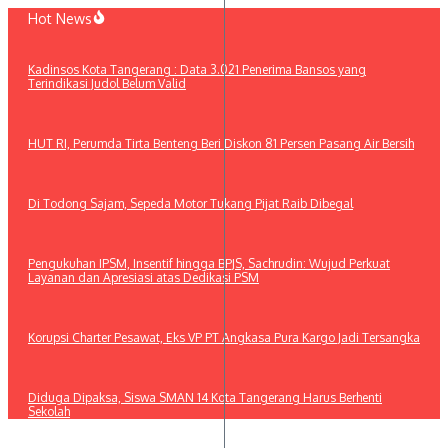
Lewati
Hot News
ke
konten
Kadinsos Kota Tangerang : Data 3.021 Penerima Bansos yang
Terindikasi Judol Belum Valid
HUT RI, Perumda Tirta Benteng Beri Diskon 81 Persen Pasang Air Bersih
Di Todong Sajam, Sepeda Motor Tukang Pijat Raib Dibegal
Pengukuhan IPSM, Insentif hingga BPJS, Sachrudin: Wujud Perkuat
Layanan dan Apresiasi atas Dedikasi PSM
Korupsi Charter Pesawat, Eks VP PT Angkasa Pura Kargo Jadi Tersangka
Diduga Dipaksa, Siswa SMAN 14 Kota Tangerang Harus Berhenti
Sekolah