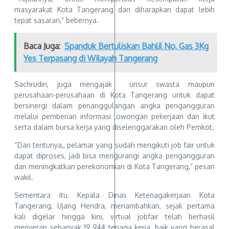
masyarakat Kota Tangerang dan diharapkan dapat lebih
tepat sasaran,” bebernya.
Baca Juga:
Spanduk Bertuliskan Bahlil No, Gas 3Kg
Yes Terpasang di Wilayah Tangerang
Sachrudin, juga mengajak unsur swasta maupun
perusahaan-perusahaan di Kota Tangerang untuk dapat
bersinergi dalam penanggulangan angka pengangguran
melalui pemberian informasi lowongan pekerjaan dan ikut
serta dalam bursa kerja yang diselenggarakan oleh Pemkot.
“Dan tentunya,, pelamar yang sudah mengikuti job fair untuk
dapat diproses, jadi bisa mengurangi angka pengangguran
dan meningkatkan perekonomian di Kota Tangerang,” pesan
wakil.
Sementara itu, Kepala Dinas Ketenagakerjaan Kota
Tangerang, Ujang Hendra, menambahkan, sejak pertama
kali digelar hingga kini, virtual jobfair telah berhasil
menyerap sebanyak 19.944 tenaga kerja, baik yang berasal