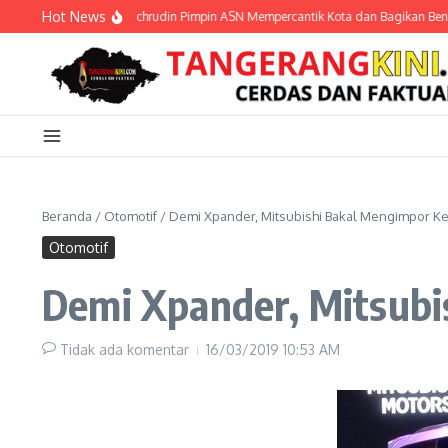
Lewati ke konten
Hot News
ak Kemerdekaan, Sachrudin Pimpin ASN Mempercantik Kota dan Bagikan Bendera D
Beranda
/
Otomotif
/
Demi Xpander, Mitsubishi Bakal Mengimpor Ke
Otomotif
Demi Xpander, Mitsubi
Tidak ada komentar
16/03/2019
10:53 AM