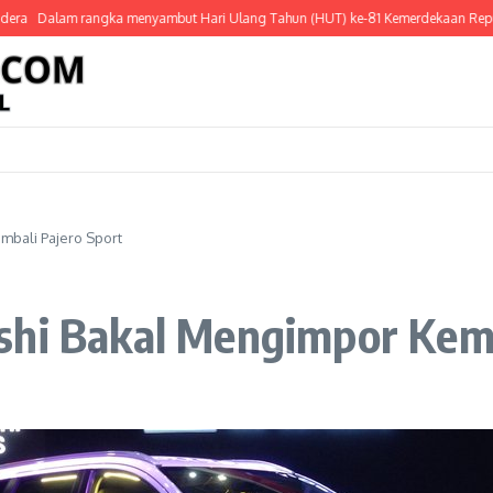
alam rangka menyambut Hari Ulang Tahun (HUT) ke-81 Kemerdekaan Republik Ind
mbali Pajero Sport
shi Bakal Mengimpor Kemb