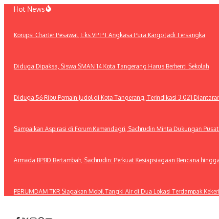
Lewati
Hot News
ke
konten
Korupsi Charter Pesawat, Eks VP PT Angkasa Pura Kargo Jadi Tersangka
Diduga Dipaksa, Siswa SMAN 14 Kota Tangerang Harus Berhenti Sekolah
Diduga 56 Ribu Pemain Judol di Kota Tangerang, Terindikasi 3.021 Diantar
Sampaikan Aspirasi di Forum Kemendagri, Sachrudin Minta Dukungan Pusa
Armada BPBD Bertambah, Sachrudin: Perkuat Kesiapsiagaan Bencana hingg
PERUMDAM TKR Siagakan Mobil Tangki Air di Dua Lokasi Terdampak Keker