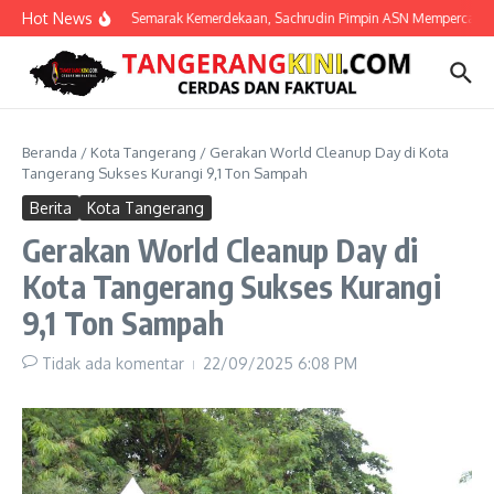
Lewati ke konten
Hot News
Semarak Kemerdekaan, Sachrudin Pimpin ASN Mempercantik K
Beranda
/
Kota Tangerang
/
Gerakan World Cleanup Day di Kota
Tangerang Sukses Kurangi 9,1 Ton Sampah
Berita
Kota Tangerang
Gerakan World Cleanup Day di
Kota Tangerang Sukses Kurangi
9,1 Ton Sampah
Tidak ada komentar
22/09/2025
6:08 PM