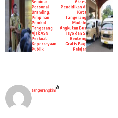
Seminar
Akses
Personal
Pendidikan di
Branding,
Kota
Pimpinan
Tangerang
Pemkot
Mudah:
Tangerang
Angkutan Bus
Ajak ASN
Tayo dan Si
Perkuat
Benteng
Kepercayaan
Gratis Bagi
Publik
Pelajar
tangerangkini