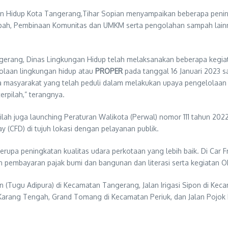
an Hidup Kota Tangerang,Tihar Sopian menyampaikan beberapa peni
mpah, Pembinaan Komunitas dan UMKM serta pengolahan sampah lain
erang, Dinas Lingkungan Hidup telah melaksanakan beberapa kegiatan 
lolaan lingkungan hidup atau
PROPER
pada tanggal 16 Januari 2023 s
syarakat yang telah peduli dalam melakukan upaya pengelolaan lin
rpilah,” terangnya.
ilah juga launching Peraturan Walikota (Perwal) nomor 111 tahun 20
 (CFD) di tujuh lokasi dengan pelayanan publik.
rupa peningkatan kualitas udara perkotaan yang lebih baik. Di Car Fr
n pembayaran pajak bumi dan bangunan dan literasi serta kegiatan OP
n (Tugu Adipura) di Kecamatan Tangerang, Jalan Irigasi Sipon di Kec
arang Tengah, Grand Tomang di Kecamatan Periuk, dan Jalan Pojok P