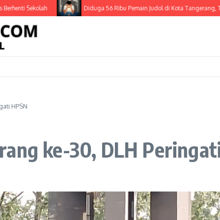
 Sekolah
Diduga 56 Ribu Pemain Judol di Kota Tangerang, Terindika
gati HPSN
rang ke-30, DLH Peringa