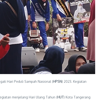
gati Hari Peduli Sampah Nasional (
HPSN
) 2023. Kegiatan
giatan menjelang Hari Ulang Tahun (
HUT
) Kota Tangerang