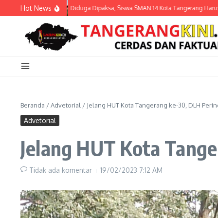
Lewati ke konten
Hot News
ngka
Diduga Dipaksa, Siswa SMAN 14 Kota Tangerang Harus Berhenti
Beranda
/
Advetorial
/
Jelang HUT Kota Tangerang ke-30, DLH Perin
Advetorial
Jelang HUT Kota Tange
Tidak ada komentar
19/02/2023
7:12 AM