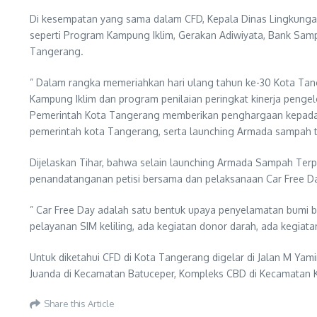
Di kesempatan yang sama dalam CFD, Kepala Dinas Lingkung
seperti Program Kampung Iklim, Gerakan Adiwiyata, Bank Sa
Tangerang.
” Dalam rangka memeriahkan hari ulang tahun ke-30 Kota Tang
Kampung Iklim dan program penilaian peringkat kinerja penge
Pemerintah Kota Tangerang memberikan penghargaan kepada ma
pemerintah kota Tangerang, serta launching Armada sampah te
Dijelaskan Tihar, bahwa selain launching Armada Sampah Terp
penandatanganan petisi bersama dan pelaksanaan Car Free Day
” Car Free Day adalah satu bentuk upaya penyelamatan bumi be
pelayanan SIM keliling, ada kegiatan donor darah, ada kegiata
Untuk diketahui CFD di Kota Tangerang digelar di Jalan M Yami
Juanda di Kecamatan Batuceper, Kompleks CBD di Kecamatan K
Share this Article