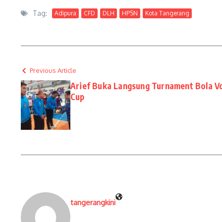
Tag:
Adipura
CFD
DLH
HPSN
Kota Tangerang
Previous Article
Arief Buka Langsung Turnament Bola Vo
Cup
tangerangkini