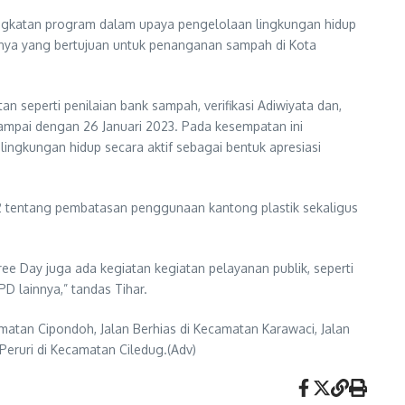
ngkatan program dalam upaya pengelolaan lingkungan hidup
nya yang bertujuan untuk penanganan sampah di Kota
seperti penilaian bank sampah, verifikasi Adiwiyata dan,
ampai dengan 26 Januari 2023. Pada kesempatan ini
gkungan hidup secara aktif sebagai bentuk apresiasi
22 tentang pembatasan penggunaan kantong plastik sekaligus
ee Day juga ada kegiatan kegiatan pelayanan publik, seperti
D lainnya,” tandas Tihar.
amatan Cipondoh, Jalan Berhias di Kecamatan Karawaci, Jalan
eruri di Kecamatan Ciledug.(Adv)