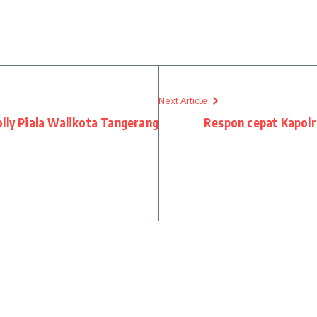
Next Article
lly Piala Walikota Tangerang
Respon cepat Kapol