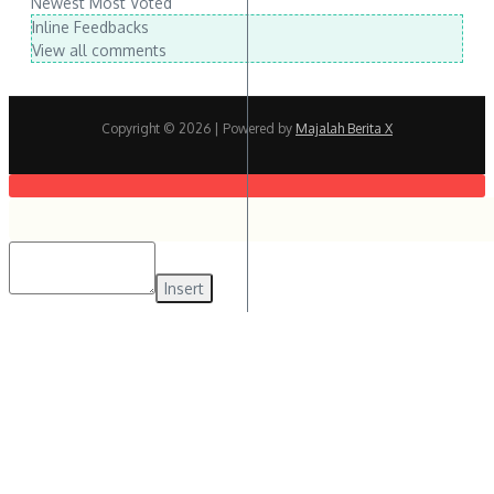
Newest
Most Voted
Inline Feedbacks
View all comments
Copyright © 2026
| Powered by
Majalah Berita X
Insert