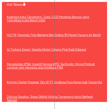
Lewati
Hot News
ke
konten
Kadinsos Kota Tangerang : Data 3.021 Penerima Bansos yang
Terindikasi Judol Belum Valid
HUT RI, Perumda Tirta Benteng Beri Diskon 81 Persen Pasang Air Bersih
Di Todong Sajam, Sepeda Motor Tukang Pijat Raib Dibegal
Pengukuhan IPSM, Insentif hingga BPJS, Sachrudin: Wujud Perkuat
Layanan dan Apresiasi atas Dedikasi PSM
Korupsi Charter Pesawat, Eks VP PT Angkasa Pura Kargo Jadi Tersangka
Diduga Dipaksa, Siswa SMAN 14 Kota Tangerang Harus Berhenti
Sekolah