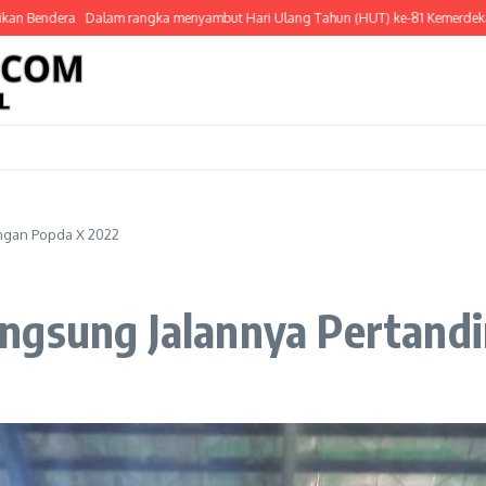
era Dalam rangka menyambut Hari Ulang Tahun (HUT) ke-81 Kemerdekaan Republik
ingan Popda X 2022
ngsung Jalannya Pertand