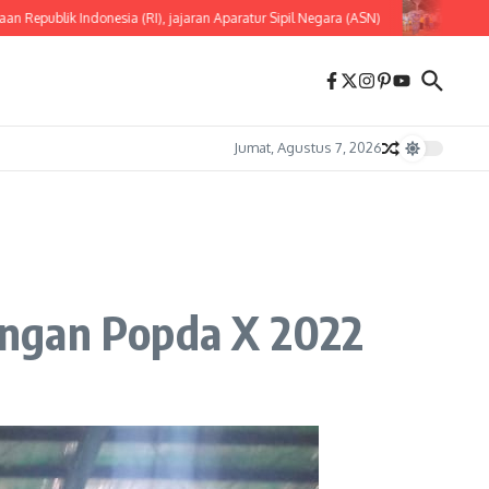
 Indonesia (RI), jajaran Aparatur Sipil Negara (ASN)
Lewat Sepak
Jumat, Agustus 7, 2026
ingan Popda X 2022