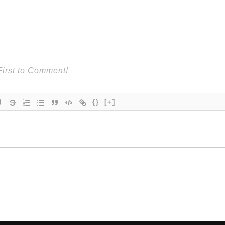
{}
[+]