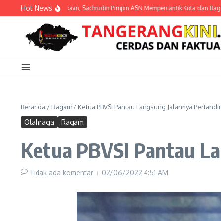
Lewati ke konten
Hot News
Semarak Kemerdekaan, Sachrudin Pimpin ASN Mempercantik Kota dan Bagikan Bend
Beranda
/
Ragam
/
Ketua PBVSI Pantau Langsung Jalannya Pertand
Olahraga
Ragam
Ketua PBVSI Pantau La
Tidak ada komentar
02/06/2022
4:51 AM