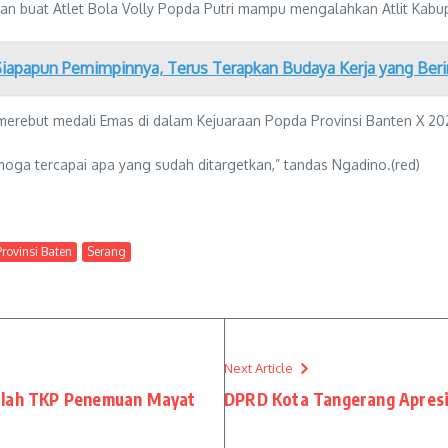
n buat Atlet Bola Volly Popda Putri mampu mengalahkan Atlit Kabup
: Siapapun Pemimpinnya, Terus Terapkan Budaya Kerja yang Beri
merebut medali Emas di dalam Kejuaraan Popda Provinsi Banten X 20
oga tercapai apa yang sudah ditargetkan,” tandas Ngadino.(red)
Provinsi Baten
Serang
Next Article
Olah TKP Penemuan Mayat
DPRD Kota Tangerang Apresia