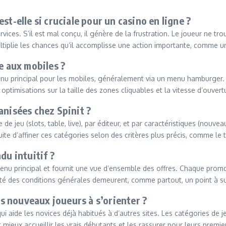
t-elle si cruciale pour un casino en ligne ?
ices. S’il est mal conçu, il génère de la frustration. Le joueur ne trouv
multiplie les chances qu’il accomplisse une action importante, comme 
e aux mobiles ?
menu principal pour les mobiles, généralement via un menu hamburger.
optimisations sur la taille des zones cliquables et la vitesse d’ouver
anisées chez Spinit ?
e jeu (slots, table, live), par éditeur, et par caractéristiques (nouvea
ite d’affiner ces catégories selon des critères plus précis, comme le
du intuitif ?
enu principal et fournit une vue d’ensemble des offres. Chaque promo
ilité des conditions générales demeurent, comme partout, un point à sur
es nouveaux joueurs à s’orienter ?
i aide les novices déjà habitués à d’autres sites. Les catégories de 
t mieux accueillir les vrais débutants et les rassurer pour leurs premier