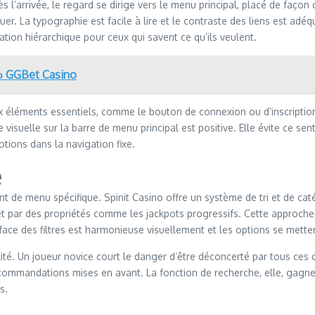
 l’arrivée, le regard se dirige vers le menu principal, placé de façon 
r. La typographie est facile à lire et le contraste des liens est adé
gation hiérarchique pour ceux qui savent ce qu’ils veulent.
το GGBet Casino
x éléments essentiels, comme le bouton de connexion ou d’inscription
e visuelle sur la barre de menu principal est positive. Elle évite ce s
tions dans la navigation fixe.
e
nt de menu spécifique. Spinit Casino offre un système de tri et de ca
ès, et par des propriétés comme les jackpots progressifs. Cette approc
terface des filtres est harmonieuse visuellement et les options se met
cilité. Un joueur novice court le danger d’être déconcerté par tous ce
commandations mises en avant. La fonction de recherche, elle, gagner
s.