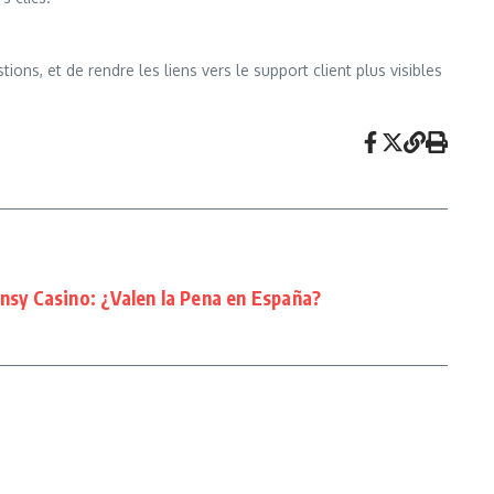
ns, et de rendre les liens vers le support client plus visibles
insy Casino: ¿Valen la Pena en España?