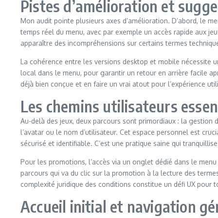
Pistes d’amélioration et sugg
Mon audit pointe plusieurs axes d’amélioration. D’abord, le me
temps réel du menu, avec par exemple un accès rapide aux jeux 
apparaître des incompréhensions sur certains termes technique
La cohérence entre les versions desktop et mobile nécessite un
local dans le menu, pour garantir un retour en arrière facile 
déjà bien conçue et en faire un vrai atout pour l’expérience util
Les chemins utilisateurs essent
Au-delà des jeux, deux parcours sont primordiaux : la gestion d
l’avatar ou le nom d’utilisateur. Cet espace personnel est cruci
sécurisé et identifiable. C’est une pratique saine qui tranquillise 
Pour les promotions, l’accès via un onglet dédié dans le menu 
parcours qui va du clic sur la promotion à la lecture des termes
complexité juridique des conditions constitue un défi UX pour to
Accueil initial et navigation g