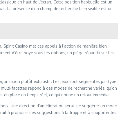
classique en haut de l’écran. Cette position habituelle est un
quat. La présence d’un champ de recherche bien visible est un
. Spinit Casino met ces appels à l’action de manière bien
entiment d’être noyé sous les options, un piège répandu sur les
tégorisation plutôt exhaustif. Les jeux sont segmentés par type
he multi-facettes répond à des modes de recherche variés, qu’on
tent en place en temps réel, ce qui donne un retour immédiat.
s choix. Une direction d’amélioration serait de suggérer un mode
ait à proposer des suggestions à la frappe et à supporter les