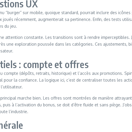
estions UX
nu “burger” sur mobile, quoique standard, pourrait inclure des icônes 
joués récemment, augmenterait sa pertinence. Enfin, des tests utilisat
s du jeu.
e attention constante. Les transitions sont à rendre imperceptibles. 
après une exploration poussée dans les catégories. Ces ajustements, bi
isateur.
iels : compte et offres
u compte (dépôts, retraits, historique) et l’accès aux promotions. Sp
al pour la confiance. La logique ici, c’est de centraliser toutes les ac
l’utilisateur.
principal marche bien. Les offres sont montrées de manière attrayante
, puis à l’activation du bonus, se doit d’être fluide et sans piège. J’o
ute l’industrie.
énérale