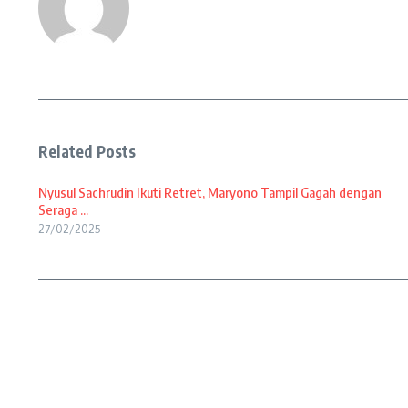
Related Posts
Nyusul Sachrudin Ikuti Retret, Maryono Tampil Gagah dengan
Seraga ...
27/02/2025