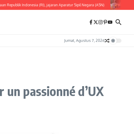
ik Indonesia (RI), jajaran Aparatur Sipil Negara (ASN)
Lewat Sep
Jumat, Agustus 7, 2026
ar un passionné d’UX