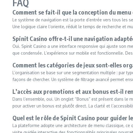
FAQ
Comment se fait-il que la conception du menu es
Le système de navigation est la porte d’entrée vers tous les serv
Une logique claire l’oriente, réduit le temps de recherche et 
Spinit Casino offre-t-il une navigation adapté
Oui. Spinit Casino a une interface responsive qui ajuste son 
que condensée. L’expérience sur mobile est fonctionnelle. Des 
Comment les catégories de jeux sont-elles org
L’organisation se base sur une segmentation multiple : par type d
façons de chercher. Un système de filtrage avancé permet ensu
L’accès aux promotions et aux bonus est-il ren
Dans l’ensemble, oui. Un onglet “Bonus” est présent dans le m
pour activer un bonus est plutôt direct. La clarté et l’accessib
Quel est le rôle de Spinit Casino pour guider l
La plateforme adopte une architecture de menu classique, ce qu
visite guidée interactive des fonctionnalités principales pourrai