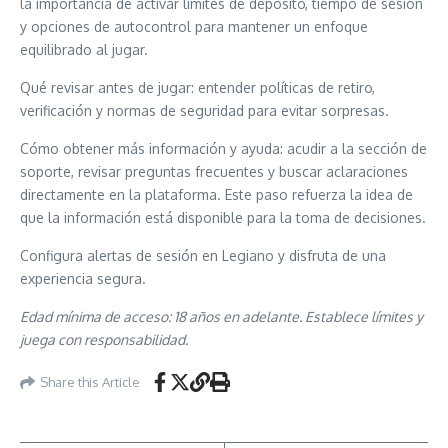
la importancia de activar límites de depósito, tiempo de sesión
y opciones de autocontrol para mantener un enfoque
equilibrado al jugar.
Qué revisar antes de jugar: entender políticas de retiro,
verificación y normas de seguridad para evitar sorpresas.
Cómo obtener más información y ayuda: acudir a la sección de
soporte, revisar preguntas frecuentes y buscar aclaraciones
directamente en la plataforma. Este paso refuerza la idea de
que la información está disponible para la toma de decisiones.
Configura alertas de sesión en Legiano y disfruta de una
experiencia segura.
Edad mínima de acceso: 18 años en adelante. Establece límites y
juega con responsabilidad.
Share this Article