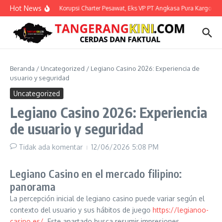
Lewati ke konten
Hot News
Korupsi Charter Pesawat, Eks VP PT Angkasa Pura Kargo Jad
Beranda
/
Uncategorized
/
Legiano Casino 2026: Experiencia de
usuario y seguridad
Uncategorized
Legiano Casino 2026: Experiencia
de usuario y seguridad
Tidak ada komentar
12/06/2026
5:08 PM
Legiano Casino en el mercado filipino:
panorama
La percepción inicial de legiano casino puede variar según el
contexto del usuario y sus hábitos de juego
https://legianoo-
casino.es/
. Este apartado busca resumir impresiones