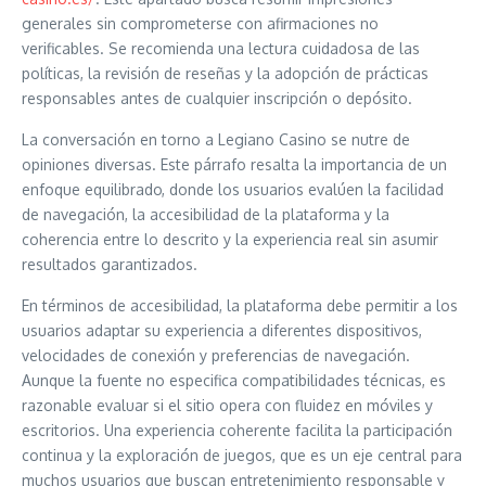
generales sin comprometerse con afirmaciones no
verificables. Se recomienda una lectura cuidadosa de las
políticas, la revisión de reseñas y la adopción de prácticas
responsables antes de cualquier inscripción o depósito.
La conversación en torno a Legiano Casino se nutre de
opiniones diversas. Este párrafo resalta la importancia de un
enfoque equilibrado, donde los usuarios evalúen la facilidad
de navegación, la accesibilidad de la plataforma y la
coherencia entre lo descrito y la experiencia real sin asumir
resultados garantizados.
En términos de accesibilidad, la plataforma debe permitir a los
usuarios adaptar su experiencia a diferentes dispositivos,
velocidades de conexión y preferencias de navegación.
Aunque la fuente no especifica compatibilidades técnicas, es
razonable evaluar si el sitio opera con fluidez en móviles y
escritorios. Una experiencia coherente facilita la participación
continua y la exploración de juegos, que es un eje central para
muchos usuarios que buscan entretenimiento responsable y