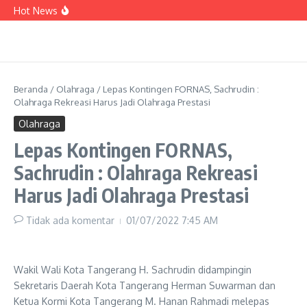
Lewati ke konten
Sampaikan Aspirasi di Forum Kemendagri,
Hot News
Sachrudin Minta Dukungan Pusat
Armada BPBD Bertambah, Sachrudin: Perkuat
Kesiapsiagaan Bencana hingga Tingkat
Lingkungan
PERUMDAM TKR Siagakan Mobil Tangki Air di
Dua Lokasi Terdampak Kekeringan
Beranda
/
Olahraga
/
Lepas Kontingen FORNAS, Sachrudin :
Olahraga Rekreasi Harus Jadi Olahraga Prestasi
Olahraga
Lepas Kontingen FORNAS,
Sachrudin : Olahraga Rekreasi
Harus Jadi Olahraga Prestasi
Tidak ada komentar
01/07/2022
7:45 AM
Wakil Wali Kota Tangerang H. Sachrudin didampingin
Sekretaris Daerah Kota Tangerang Herman Suwarman dan
Ketua Kormi Kota Tangerang M. Hanan Rahmadi melepas