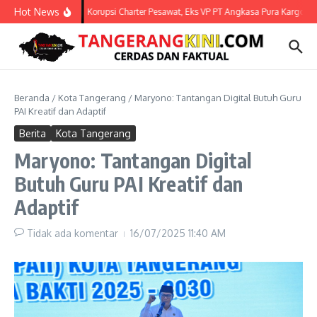
Lewati ke konten
Hot News
Korupsi Charter Pesawat, Eks VP PT Angkasa Pura Kargo Ja
Beranda
/
Kota Tangerang
/
Maryono: Tantangan Digital Butuh Guru
PAI Kreatif dan Adaptif
Berita
Kota Tangerang
Maryono: Tantangan Digital
Butuh Guru PAI Kreatif dan
Adaptif
Tidak ada komentar
16/07/2025
11:40 AM