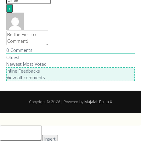
0
Comments
Oldest
Newest
Most Voted
Inline Feedbacks
View all comments
Copyright © 2026
| Powered by
Majalah Berita X
Insert