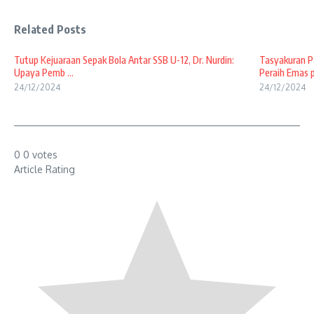
Related Posts
Tutup Kejuaraan Sepak Bola Antar SSB U-12, Dr. Nurdin:
Tasyakuran Pa
Upaya Pemb ...
Peraih Emas p
24/12/2024
24/12/2024
0
0
votes
Article Rating