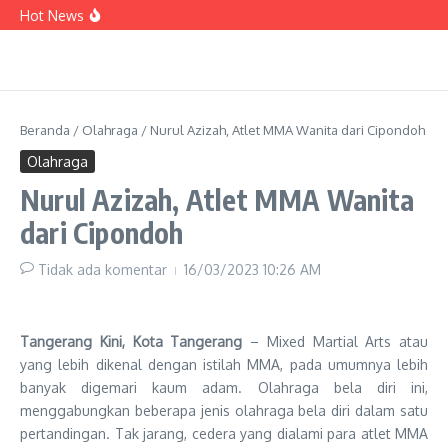
dan PPB, Maryono Paparkan Berbagai Inovasi
Lewati ke konten
Hot News
Pelayanan Perizinan
Kadinsos Kota Tangerang : Data 3.021
Penerima Bansos yang Terindikasi Judol Belum
Valid
HUT RI, Perumda Tirta Benteng Beri Diskon 81
Persen Pasang Air Bersih
Di Todong Sajam, Sepeda Motor Tukang Pijat
Raib Dibegal
Beranda
/
Olahraga
/
Nurul Azizah, Atlet MMA Wanita dari Cipondoh
Olahraga
Nurul Azizah, Atlet MMA Wanita
dari Cipondoh
Tidak ada komentar
16/03/2023
10:26 AM
Tangerang Kini, Kota Tangerang
– Mixed Martial Arts atau
yang lebih dikenal dengan istilah MMA, pada umumnya lebih
banyak digemari kaum adam. Olahraga bela diri ini,
menggabungkan beberapa jenis olahraga bela diri dalam satu
pertandingan. Tak jarang, cedera yang dialami para atlet MMA