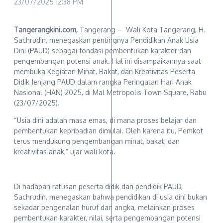
23/07/2025
12:38 PM
Tangerangkini.com,
Tangerang – Wali Kota Tangerang, H.
Sachrudin, menegaskan pentingnya Pendidikan Anak Usia
Dini (PAUD) sebagai fondasi pembentukan karakter dan
pengembangan potensi anak. Hal ini disampaikannya saat
membuka Kegiatan Minat, Bakat, dan Kreativitas Peserta
Didik Jenjang PAUD dalam rangka Peringatan Hari Anak
Nasional (HAN) 2025, di Mal Metropolis Town Square, Rabu
(23/07/2025).
“Usia dini adalah masa emas, di mana proses belajar dan
pembentukan kepribadian dimulai. Oleh karena itu, Pemkot
terus mendukung pengembangan minat, bakat, dan
kreativitas anak,” ujar wali kota.
Di hadapan ratusan peserta didik dan pendidik PAUD,
Sachrudin, menegaskan bahwa pendidikan di usia dini bukan
sekadar pengenalan huruf dan angka, melainkan proses
pembentukan karakter, nilai, serta pengembangan potensi