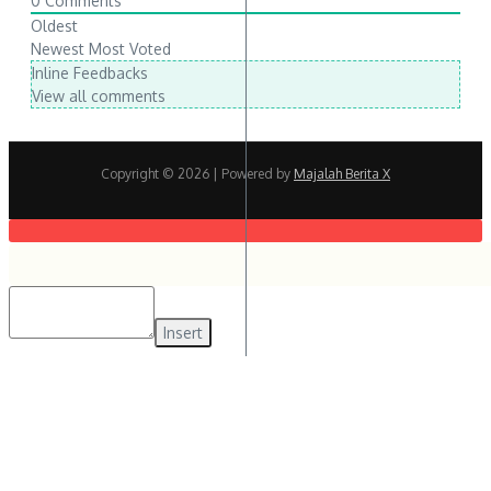
0
Comments
Oldest
Newest
Most Voted
Inline Feedbacks
View all comments
Copyright © 2026
| Powered by
Majalah Berita X
Insert