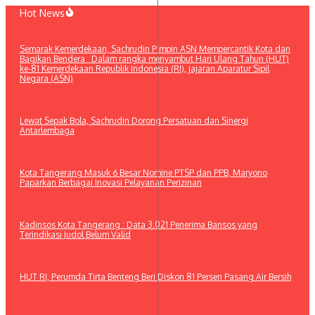
Lewati
Hot News
ke
konten
Semarak Kemerdekaan, Sachrudin Pimpin ASN Mempercantik Kota dan
Bagikan Bendera Dalam rangka menyambut Hari Ulang Tahun (HUT)
ke-81 Kemerdekaan Republik Indonesia (RI), jajaran Aparatur Sipil
Negara (ASN)
Lewat Sepak Bola, Sachrudin Dorong Persatuan dan Sinergi
Antarlembaga
Kota Tangerang Masuk 6 Besar Nomine PTSP dan PPB, Maryono
Paparkan Berbagai Inovasi Pelayanan Perizinan
Kadinsos Kota Tangerang : Data 3.021 Penerima Bansos yang
Terindikasi Judol Belum Valid
HUT RI, Perumda Tirta Benteng Beri Diskon 81 Persen Pasang Air Bersih