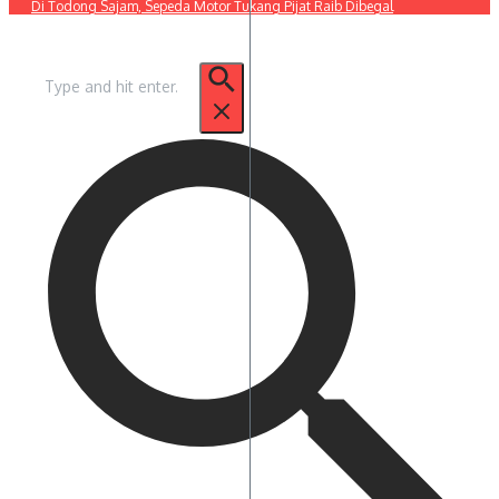
Di Todong Sajam, Sepeda Motor Tukang Pijat Raib Dibegal
Pencarian
untuk: