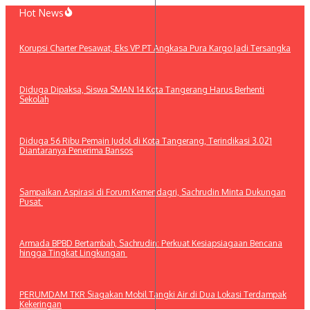
Lewati
Hot News
ke
konten
Korupsi Charter Pesawat, Eks VP PT Angkasa Pura Kargo Jadi Tersangka
Diduga Dipaksa, Siswa SMAN 14 Kota Tangerang Harus Berhenti
Sekolah
Diduga 56 Ribu Pemain Judol di Kota Tangerang, Terindikasi 3.021
Diantaranya Penerima Bansos
Sampaikan Aspirasi di Forum Kemendagri, Sachrudin Minta Dukungan
Pusat
Armada BPBD Bertambah, Sachrudin: Perkuat Kesiapsiagaan Bencana
hingga Tingkat Lingkungan
PERUMDAM TKR Siagakan Mobil Tangki Air di Dua Lokasi Terdampak
Kekeringan