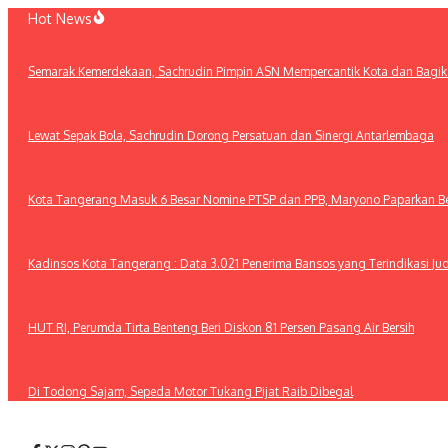
Lewati
Hot News
ke
konten
Semarak Kemerdekaan, Sachrudin Pimpin ASN Mempercantik Kota dan Bagika
Lewat Sepak Bola, Sachrudin Dorong Persatuan dan Sinergi Antarlembaga
Kota Tangerang Masuk 6 Besar Nomine PTSP dan PPB, Maryono Paparkan Ber
Kadinsos Kota Tangerang : Data 3.021 Penerima Bansos yang Terindikasi Jud
HUT RI, Perumda Tirta Benteng Beri Diskon 81 Persen Pasang Air Bersih
Di Todong Sajam, Sepeda Motor Tukang Pijat Raib Dibegal