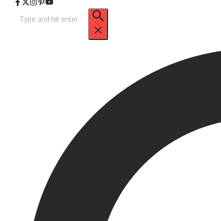
Pencarian
untuk: