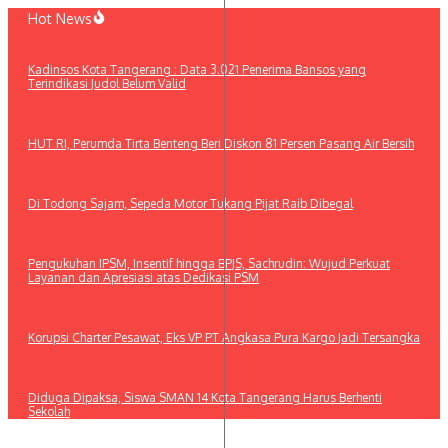
Lewati
Hot News
ke
konten
Kadinsos Kota Tangerang : Data 3.021 Penerima Bansos yang
Terindikasi Judol Belum Valid
HUT RI, Perumda Tirta Benteng Beri Diskon 81 Persen Pasang Air Bersih
Di Todong Sajam, Sepeda Motor Tukang Pijat Raib Dibegal
Pengukuhan IPSM, Insentif hingga BPJS, Sachrudin: Wujud Perkuat
Layanan dan Apresiasi atas Dedikasi PSM
Korupsi Charter Pesawat, Eks VP PT Angkasa Pura Kargo Jadi Tersangka
Diduga Dipaksa, Siswa SMAN 14 Kota Tangerang Harus Berhenti
Sekolah