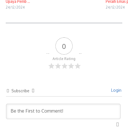
Upaya Pemb ...
Peraih Emas p
24/12/2024
24/12/2024
0
Article Rating
Login
Subscribe