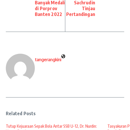
Banyak Medali
Sachrudin
di Porprov
Tinjau
Banten 2022
Pertandingan
tangerangkini
Related Posts
Tutup Kejuaraan Sepak Bola Antar SSB U-12, Dr. Nurdin:
Tasyakuran Pa