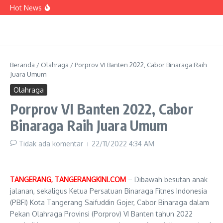
Lewati ke konten
Sampaikan Aspirasi di Forum Kemendagri,
Hot News
Sachrudin Minta Dukungan Pusat
Armada BPBD Bertambah, Sachrudin: Perkuat
Kesiapsiagaan Bencana hingga Tingkat
Lingkungan
PERUMDAM TKR Siagakan Mobil Tangki Air di
Dua Lokasi Terdampak Kekeringan
Beranda
/
Olahraga
/
Porprov VI Banten 2022, Cabor Binaraga Raih
Juara Umum
Olahraga
Porprov VI Banten 2022, Cabor
Binaraga Raih Juara Umum
Tidak ada komentar
22/11/2022
4:34 AM
TANGERANG, TANGERANGKINI.COM
– Dibawah besutan anak
jalanan, sekaligus Ketua Persatuan Binaraga Fitnes Indonesia
(PBFI) Kota Tangerang Saifuddin Gojer, Cabor Binaraga dalam
Pekan Olahraga Provinsi (Porprov) VI Banten tahun 2022