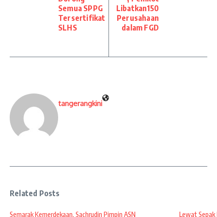
Semua SPPG
Libatkan150
Tersertifikat
Perusahaan
SLHS
dalam FGD
tangerangkini
Related Posts
Semarak Kemerdekaan, Sachrudin Pimpin ASN
Lewat Sepak 