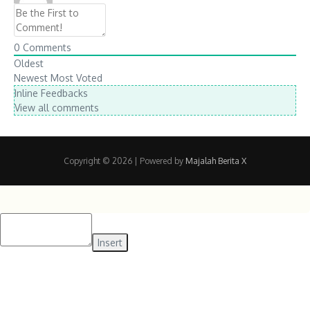
0
Comments
Oldest
Newest
Most Voted
Inline Feedbacks
View all comments
Copyright © 2026
| Powered by
Majalah Berita X
Insert