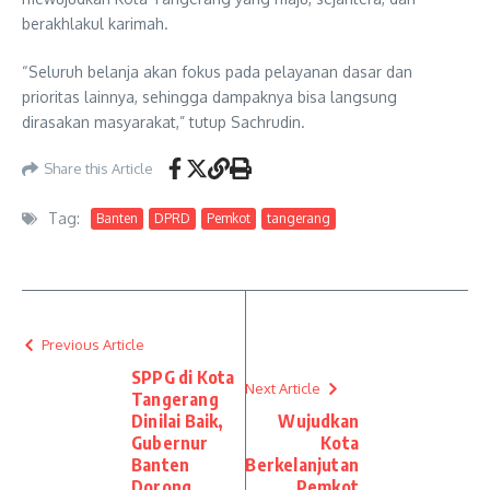
berakhlakul karimah.
“Seluruh belanja akan fokus pada pelayanan dasar dan
prioritas lainnya, sehingga dampaknya bisa langsung
dirasakan masyarakat,” tutup Sachrudin.
Share this Article
Tag:
Banten
DPRD
Pemkot
tangerang
Previous Article
SPPG di Kota
Next Article
Tangerang
Dinilai Baik,
Wujudkan
Gubernur
Kota
Banten
Berkelanjutan
Dorong
, Pemkot