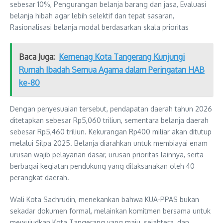
sebesar 10%, Pengurangan belanja barang dan jasa, Evaluasi
belanja hibah agar lebih selektif dan tepat sasaran,
Rasionalisasi belanja modal berdasarkan skala prioritas
Baca Juga:
Kemenag Kota Tangerang Kunjungi
Rumah Ibadah Semua Agama dalam Peringatan HAB
ke-80
Dengan penyesuaian tersebut, pendapatan daerah tahun 2026
ditetapkan sebesar Rp5,060 triliun, sementara belanja daerah
sebesar Rp5,460 triliun. Kekurangan Rp400 miliar akan ditutup
melalui Silpa 2025. Belanja diarahkan untuk membiayai enam
urusan wajib pelayanan dasar, urusan prioritas lainnya, serta
berbagai kegiatan pendukung yang dilaksanakan oleh 40
perangkat daerah.
Wali Kota Sachrudin, menekankan bahwa KUA-PPAS bukan
sekadar dokumen formal, melainkan komitmen bersama untuk
mewujudkan Kota Tangerang yang maju, sejahtera, dan