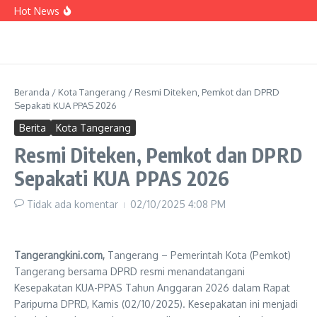
dan PPB, Maryono Paparkan Berbagai Inovasi
Lewati ke konten
Hot News
Pelayanan Perizinan
Kadinsos Kota Tangerang : Data 3.021
Penerima Bansos yang Terindikasi Judol Belum
Valid
HUT RI, Perumda Tirta Benteng Beri Diskon 81
Persen Pasang Air Bersih
Di Todong Sajam, Sepeda Motor Tukang Pijat
Raib Dibegal
Beranda
/
Kota Tangerang
/
Resmi Diteken, Pemkot dan DPRD
Sepakati KUA PPAS 2026
Berita
Kota Tangerang
Resmi Diteken, Pemkot dan DPRD
Sepakati KUA PPAS 2026
Tidak ada komentar
02/10/2025
4:08 PM
Tangerangkini.com,
Tangerang – Pemerintah Kota (Pemkot)
Tangerang bersama DPRD resmi menandatangani
Kesepakatan KUA-PPAS Tahun Anggaran 2026 dalam Rapat
Paripurna DPRD, Kamis (02/10/2025). Kesepakatan ini menjadi