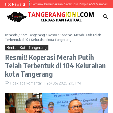
Lewati ke konten
Hot News
Semarak Kemerdekaan, Sachrudin Pimpin ASN Mempercantik 
Beranda
/
Kota Tangerang
/
Resmi!! Koperasi Merah Putih Telah
Terbentuk di 104 Kelurahan kota Tangerang
Berita
Kota Tangerang
Resmi!! Koperasi Merah Putih
Telah Terbentuk di 104 Kelurahan
kota Tangerang
Tidak ada komentar
26/05/2025
2:15 PM