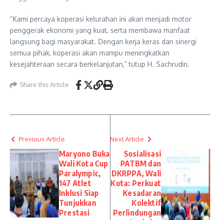
“Kami percaya koperasi kelurahan ini akan menjadi motor
penggerak ekonomi yang kuat, serta membawa manfaat
langsung bagi masyarakat. Dengan kerja keras dan sinergi
semua pihak, koperasi akan mampu meningkatkan
kesejahteraan secara berkelanjutan,” tutup H. Sachrudin.
Share this Article
Previous Article
Next Article
Maryono Buka
Sosialisasi
Wali Kota Cup
PATBM dan
Paralympic,
DKRPPA, Wali
147 Atlet
Kota: Perkuat
Inklusi Siap
Kesadaran
Tunjukkan
Kolektif
Prestasi
Perlindungan