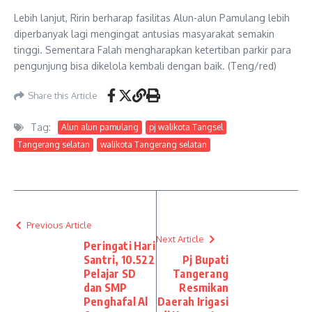
Lebih lanjut, Ririn berharap fasilitas Alun-alun Pamulang lebih
diperbanyak lagi mengingat antusias masyarakat semakin
tinggi. Sementara Falah mengharapkan ketertiban parkir para
pengunjung bisa dikelola kembali dengan baik. (Teng/red)
Share this Article
Tag:
Alun alun pamulang
pj walikota Tangsel
Tangerang selatan
walikota Tangerang selatan
Previous Article
Next Article
Peringati Hari
Santri, 10.522
Pj Bupati
Pelajar SD
Tangerang
dan SMP
Resmikan
Penghafal Al
Daerah Irigasi