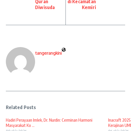
Quran
di Kecamatan
Diwisuda
Kemiri
tangerangkini
Related Posts
Hadiri Perayaan Imlek, Dr. Nurdin: Cerminan Harmoni
Inacraft 2025
Masyarakat Ko ...
Kerajinan UMK