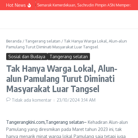
Lewati ke konten
Hot News
Semarak Kemerdekaan, Sachrudin Pimpin ASN Mempercantik 
Beranda
/
Tangerang selatan
/
Tak Hanya Warga Lokal, Alun-alun
Pamulang Turut Diminati Masyarakat Luar Tangsel
Sosial dan Budaya
Tangerang selatan
Tak Hanya Warga Lokal, Alun-
alun Pamulang Turut Diminati
Masyarakat Luar Tangsel
Tidak ada komentar
23/10/2024
3:14 AM
Tangerangkini.com,Tangerang selatan–
Kehadiran Alun-alun
Pamulang yang diresmikan pada Maret tahun 2023 ini, tak
hanya menarik minat warga lokal Pamulang saja tetapi juga