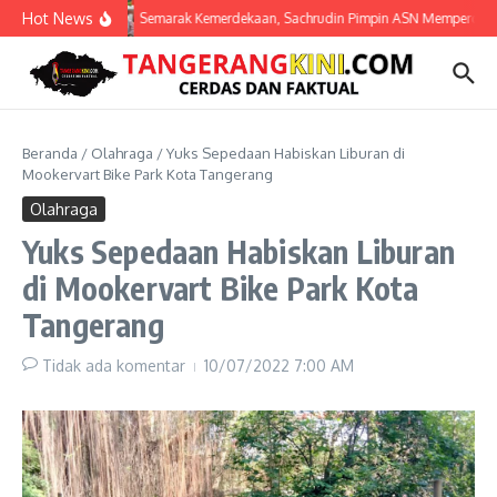
Lewati ke konten
Hot News
Semarak Kemerdekaan, Sachrudin Pimpin ASN Mempercantik 
Beranda
/
Olahraga
/
Yuks Sepedaan Habiskan Liburan di
Mookervart Bike Park Kota Tangerang
Olahraga
Yuks Sepedaan Habiskan Liburan
di Mookervart Bike Park Kota
Tangerang
Tidak ada komentar
10/07/2022
7:00 AM