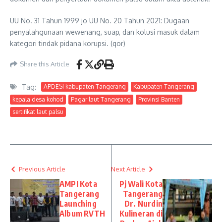
UU No. 31 Tahun 1999 jo UU No. 20 Tahun 2021: Dugaan
penyalahgunaan wewenang, suap, dan kolusi masuk dalam
kategori tindak pidana korupsi. (qor)
Share this Article
Tag:
APDESI kabupaten Tangerang
Kabupaten Tangerang
kepala desa kohod
Pagar laut Tangerang
Provinsi Banten
sertifikat laut palsu
Previous Article
Next Article
AMPI Kota
Pj Wali Kota
Tangerang
Tangerang
Launching
Dr. Nurdin
Album RVTH
Kulineran di