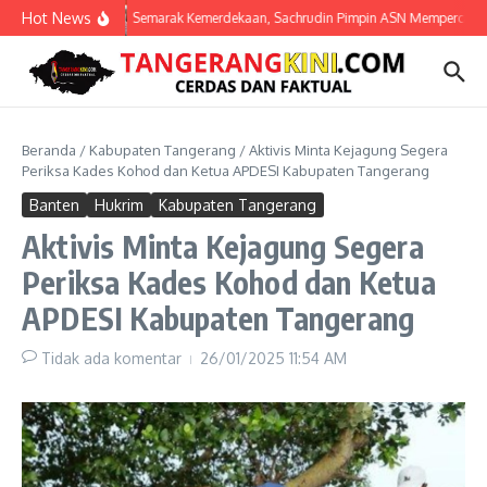
Lewati ke konten
Hot News
Semarak Kemerdekaan, Sachrudin Pimpin ASN Mempercantik 
Beranda
/
Kabupaten Tangerang
/
Aktivis Minta Kejagung Segera
Periksa Kades Kohod dan Ketua APDESI Kabupaten Tangerang
Banten
Hukrim
Kabupaten Tangerang
Aktivis Minta Kejagung Segera
Periksa Kades Kohod dan Ketua
APDESI Kabupaten Tangerang
Tidak ada komentar
26/01/2025
11:54 AM