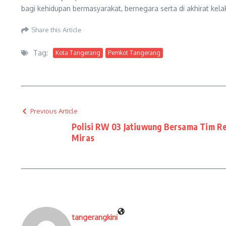
bagi kehidupan bermasyarakat, bernegara serta di akhirat kel
Share this Article
Tag:
Kota Tangerang
Pemkot Tangerang
Previous Article
Polisi RW 03 Jatiuwung Bersama Tim 
Miras
tangerangkini