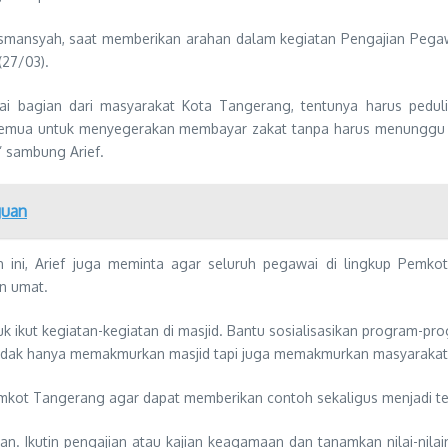
Wismansyah, saat memberikan arahan dalam kegiatan Pengajian Pe
(27/03).
ai bagian dari masyarakat Kota Tangerang, tentunya harus pedul
mua untuk menyegerakan membayar zakat tanpa harus menunggu de
 sambung Arief.
guan
ini, Arief juga meminta agar seluruh pegawai di lingkup Pemkot,
n umat.
 untuk ikut kegiatan-kegiatan di masjid. Bantu sosialisasikan progra
i, tidak hanya memakmurkan masjid tapi juga memakmurkan masyarakat 
Pemkot Tangerang agar dapat memberikan contoh sekaligus menjadi te
ikan. Ikutin pengajian atau kajian keagamaan dan tanamkan nilai-nil