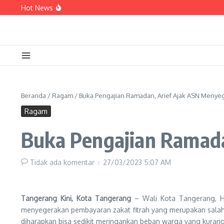
Lewati ke konten
Hot News
Sampaikan Aspirasi di Forum Kemendagri, Sa
Armada BPBD Bertambah, Sachrudin: Perkuat 
PERUMDAM TKR Siagakan Mobil Tangki Air di
Beranda
/
Ragam
/
Buka Pengajian Ramadan, Arief Ajak ASN Menyeg
Ragam
Buka Pengajian Ramada
Tidak ada komentar
27/03/2023
5:07 AM
Tangerang Kini, Kota Tangerang
– Wali Kota Tangerang, H.
menyegerakan pembayaran zakat fitrah yang merupakan salah sa
diharapkan bisa sedikit meringankan beban warga yang kura