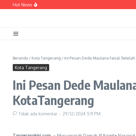
Lewati ke konten
Hot News
Sampaikan Aspirasi di Forum Kemendagri, Sa
Armada BPBD Bertambah, Sachrudin: Perkuat 
PERUMDAM TKR Siagakan Mobil Tangki Air di
Beranda
/
Kota Tangerang
/
Ini Pesan Dede Maulana Faisal Setelah
Kota Tangerang
Ini Pesan Dede Maulana
KotaTangerang
Tidak ada komentar
29/12/2024
5:11 PM
Tangerangkini.com
– Musyawarah Daerah XI Komite Nasional 