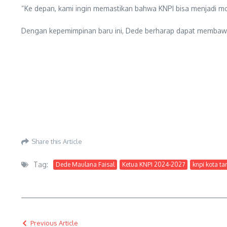
“Ke depan, kami ingin memastikan bahwa KNPI bisa menjadi 
Dengan kepemimpinan baru ini, Dede berharap dapat membaw
Share this Article
Tag:
Dede Maulana Faisal
Ketua KNPI 2024-2027
knpi kota t
Previous Article