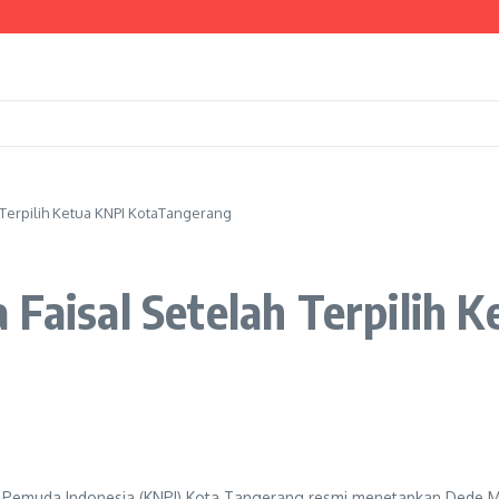
chrudin Minta Dukungan Pusat
Kesiapsiagaan Bencana hingga Tingkat Lingkungan
 Dua Lokasi Terdampak Kekeringan
 Terpilih Ketua KNPI KotaTangerang
 Faisal Setelah Terpilih 
Pemuda Indonesia (KNPI) Kota Tangerang resmi menetapkan Dede Ma