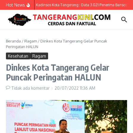
Lewati ke konten
Hot News
Kadinsos Kota Tangerang : Data 3.021 Penerima Bansos yang
Beranda
/
Ragam
/
Dinkes Kota Tangerang Gelar Puncak
Peringatan HALUN
Kesehatan
Ragam
Dinkes Kota Tangerang Gelar
Puncak Peringatan HALUN
Tidak ada komentar
20/07/2022
11:36 AM