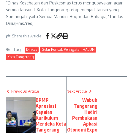
“Dinas Kesehatan dan Puskesmas terus mengupayakan agar
semua lansia di Kota Tangerang tetap menjadi lansia yang
Sumringah, yaitu Semua Mandiri, Bugar dan Bahagia,” tandas
Dini.(Hms/red)
Share this Article
Tag:
Dinkes
Gelar Puncak Peringatan HALUN
Kota Tangerang
Previous Article
Next Article
BPMP
Wabub
Apresiasi
Tangerang
Capaian
Hadiri
Kurikulum
Pembukaan
Merdeka Kota
Apkasi
Tangerang
Otonomi Expo