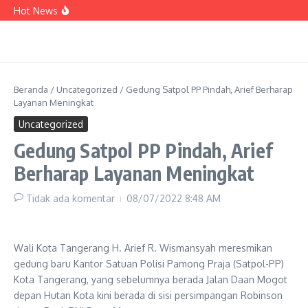
dan PPB, Maryono Paparkan Berbagai Inovasi
Lewati ke konten
Hot News
Pelayanan Perizinan
Kadinsos Kota Tangerang : Data 3.021
Penerima Bansos yang Terindikasi Judol Belum
Valid
HUT RI, Perumda Tirta Benteng Beri Diskon 81
Persen Pasang Air Bersih
Di Todong Sajam, Sepeda Motor Tukang Pijat
Raib Dibegal
Beranda
/
Uncategorized
/
Gedung Satpol PP Pindah, Arief Berharap
Layanan Meningkat
Uncategorized
Gedung Satpol PP Pindah, Arief
Berharap Layanan Meningkat
Tidak ada komentar
08/07/2022
8:48 AM
Wali Kota Tangerang H. Arief R. Wismansyah meresmikan
gedung baru Kantor Satuan Polisi Pamong Praja (Satpol-PP)
Kota Tangerang, yang sebelumnya berada Jalan Daan Mogot
depan Hutan Kota kini berada di sisi persimpangan Robinson