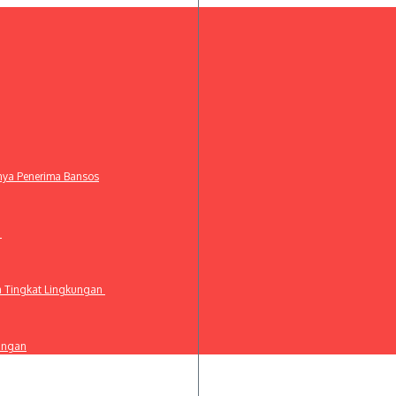
anya Penerima Bansos
t
a Tingkat Lingkungan
ingan