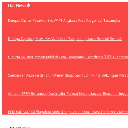
Lewati
Hot News
ke
konten
Korupsi Charter Pesawat, Eks VP PT Angkasa Pura Kargo Jadi Tersangka
Diduga Dipaksa, Siswa SMAN 14 Kota Tangerang Harus Berhenti Sekolah
Diduga 56 Ribu Pemain Judol di Kota Tangerang, Terindikasi 3.021 Diantar
Sampaikan Aspirasi di Forum Kemendagri, Sachrudin Minta Dukungan Pusa
Armada BPBD Bertambah, Sachrudin: Perkuat Kesiapsiagaan Bencana hingg
PERUMDAM TKR Siagakan Mobil Tangki Air di Dua Lokasi Terdampak Keker