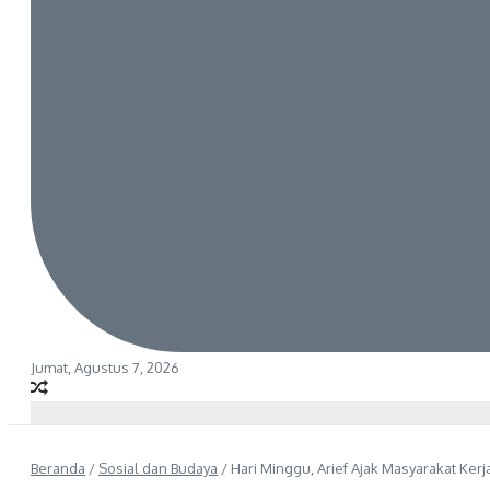
Jumat, Agustus 7, 2026
Beranda
/
Sosial dan Budaya
/
Hari Minggu, Arief Ajak Masyarakat Kerj