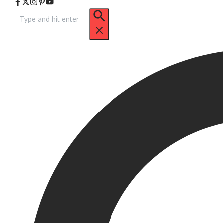
Pencarian
untuk: