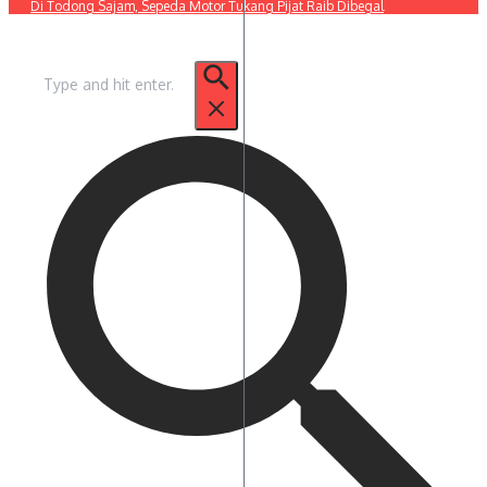
Di Todong Sajam, Sepeda Motor Tukang Pijat Raib Dibegal
Pencarian
untuk: