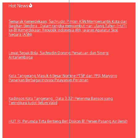
Lewati
Hot News
ke
konten
Semarak Kemerdekaan, Sachrudin Pimpin ASN Mempercantik Kota dan
Bagikan Bendera Dalam rangka menyambut Hari Ulang Tahun (HUT)
ke-81 Kemerdekaan Republik Indonesia (RI), jajaran Aparatur Sipil
Negara (ASN)
Lewat Sepak Bola, Sachrudin Dorong Persatuan dan Sinergi
Antarlembaga
Kota Tangerang Masuk 6 Besar Nomine PTSP dan PPB, Maryono
Paparkan Berbagai Inovasi Pelayanan Perizinan
Kadinsos Kota Tangerang : Data 3.021 Penerima Bansos yang
Terindikasi Judol Belum Valid
HUT RI, Perumda Tirta Benteng Beri Diskon 81 Persen Pasang Air Bersih