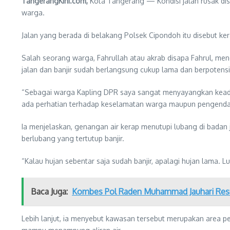
TangerangKini.com,
Kota Tangerang — Kondisi jalan rusak dis
warga.
Jalan yang berada di belakang Polsek Cipondoh itu disebut ke
Salah seorang warga, Fahrullah atau akrab disapa Fahrul, meng
jalan dan banjir sudah berlangsung cukup lama dan berpotens
“Sebagai warga Kapling DPR saya sangat menyayangkan keadaa
ada perhatian terhadap keselamatan warga maupun pengendara 
Ia menjelaskan, genangan air kerap menutupi lubang di badan j
berlubang yang tertutup banjir.
“Kalau hujan sebentar saja sudah banjir, apalagi hujan lama. Lu
Baca Juga:
Kombes Pol Raden Muhammad Jauhari Resm
Lebih lanjut, ia menyebut kawasan tersebut merupakan area per