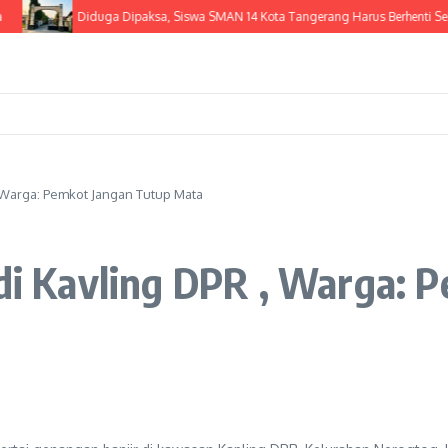
Diduga Dipaksa, Siswa SMAN 14 Kota Tangerang Harus Berhenti Sekol
, Warga: Pemkot Jangan Tutup Mata
 di Kavling DPR , Warga: 