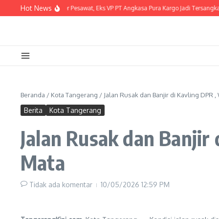
Lewati ke konten
Hot News
Korupsi Charter Pesawat, Eks VP PT Angkasa Pura Kargo Jadi Tersangka
Beranda
/
Kota Tangerang
/
Jalan Rusak dan Banjir di Kavling DPR 
Berita
Kota Tangerang
Jalan Rusak dan Banjir
Mata
Tidak ada komentar
10/05/2026
12:59 PM