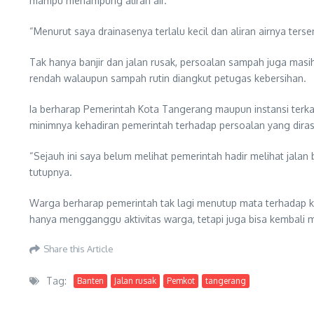
mampu menampung aliran air.
“Menurut saya drainasenya terlalu kecil dan aliran airnya terse
Tak hanya banjir dan jalan rusak, persoalan sampah juga mas
rendah walaupun sampah rutin diangkut petugas kebersihan.
Ia berharap Pemerintah Kota Tangerang maupun instansi terk
minimnya kehadiran pemerintah terhadap persoalan yang diras
“Sejauh ini saya belum melihat pemerintah hadir melihat jala
tutupnya.
Warga berharap pemerintah tak lagi menutup mata terhadap kond
hanya mengganggu aktivitas warga, tetapi juga bisa kembali
Share this Article
Tag:
Banten
Jalan rusak
Pemkot
tangerang