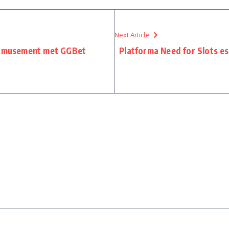
Next Article
g Amusement met GGBet
Platforma Need for Slots es