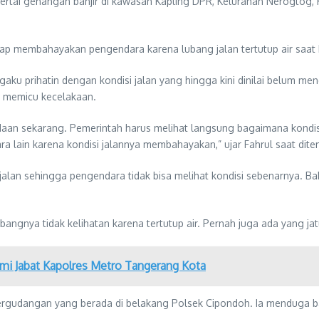
ertai genangan banjir di kawasan Kapling DPR, Kelurahan Nerogtog
rap membahayakan pengendara karena lubang jalan tertutup air saat 
aku prihatin dengan kondisi jalan yang hingga kini dinilai belum me
i memicu kecelakaan.
n sekarang. Pemerintah harus melihat langsung bagaimana kondisi 
lain karena kondisi jalannya membahayakan,” ujar Fahrul saat ditem
alan sehingga pengendara tidak bisa melihat kondisi sebenarnya. Bah
bangnya tidak kelihatan karena tertutup air. Pernah juga ada yang jatu
i Jabat Kapolres Metro Tangerang Kota
gudangan yang berada di belakang Polsek Cipondoh. Ia menduga banjir