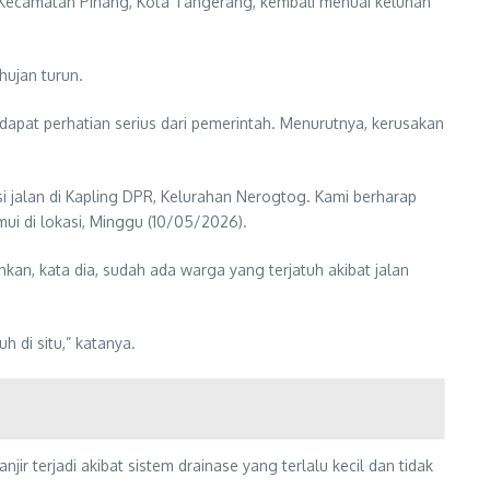
, Kecamatan Pinang, Kota Tangerang, kembali menuai keluhan
hujan turun.
ndapat perhatian serius dari pemerintah. Menurutnya, kerusakan
jalan di Kapling DPR, Kelurahan Nerogtog. Kami berharap
ui di lokasi, Minggu (10/05/2026).
kan, kata dia, sudah ada warga yang terjatuh akibat jalan
h di situ,” katanya.
 terjadi akibat sistem drainase yang terlalu kecil dan tidak