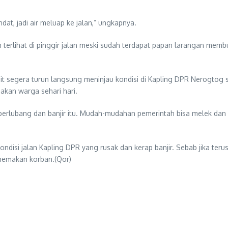
ndat, jadi air meluap ke jalan,” ungkapnya.
ih terlihat di pinggir jalan meski sudah terdapat papan larangan m
ait segera turun langsung meninjau kondisi di Kapling DPR Nerogto
akan warga sehari hari.
n berlubang dan banjir itu. Mudah-mudahan pemerintah bisa melek da
isi jalan Kapling DPR yang rusak dan kerap banjir. Sebab jika terus
 memakan korban.(Qor)