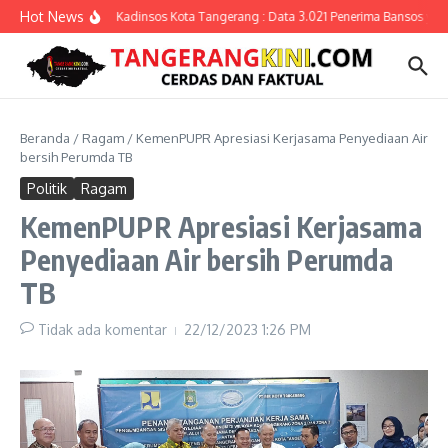
Lewati ke konten
Hot News
Kadinsos Kota Tangerang : Data 3.021 Penerima Bansos yang 
Beranda
/
Ragam
/
KemenPUPR Apresiasi Kerjasama Penyediaan Air
bersih Perumda TB
Politik
Ragam
KemenPUPR Apresiasi Kerjasama
Penyediaan Air bersih Perumda
TB
Tidak ada komentar
22/12/2023
1:26 PM