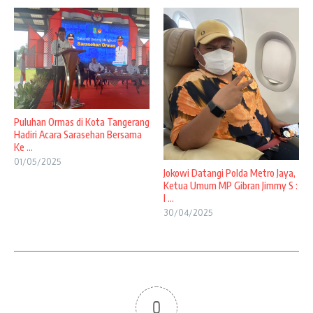
Puluhan Ormas di Kota Tangerang
Hadiri Acara Sarasehan Bersama
Ke ...
01/05/2025
Jokowi Datangi Polda Metro Jaya,
Ketua Umum MP Gibran Jimmy S :
I ...
30/04/2025
0