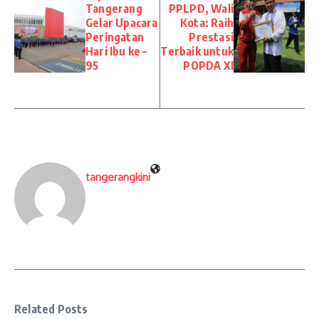
Tangerang
PPLPD, Wali
Gelar Upacara
Kota: Raih
Peringatan
Prestasi
Hari Ibu ke –
Terbaik untuk
95
POPDA XI
tangerangkini
Related Posts