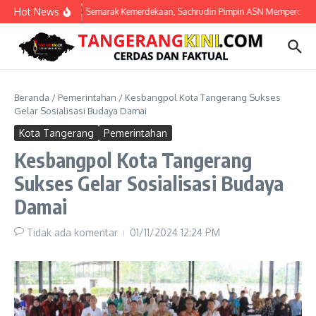
Lewati ke konten
Hot News
Semarak Kemerdekaan, Sachrudin Pimpin ASN Mempercantik 
Beranda
/
Pemerintahan
/
Kesbangpol Kota Tangerang Sukses
Gelar Sosialisasi Budaya Damai
Kota Tangerang
Pemerintahan
Kesbangpol Kota Tangerang
Sukses Gelar Sosialisasi Budaya
Damai
Tidak ada komentar
01/11/2024
12:24 PM