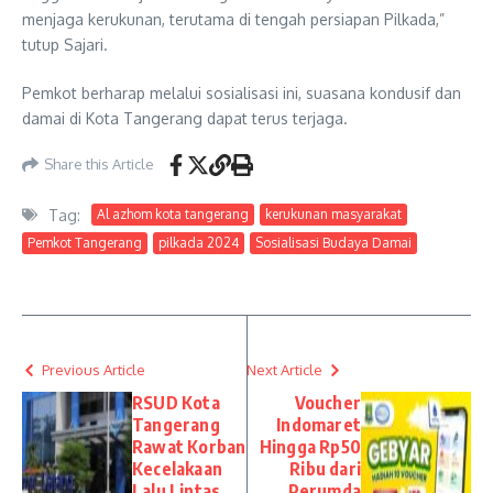
menjaga kerukunan, terutama di tengah persiapan Pilkada,”
tutup Sajari.
Pemkot berharap melalui sosialisasi ini, suasana kondusif dan
damai di Kota Tangerang dapat terus terjaga.
Share this Article
Tag:
Al azhom kota tangerang
kerukunan masyarakat
Pemkot Tangerang
pilkada 2024
Sosialisasi Budaya Damai
Previous Article
Next Article
RSUD Kota
Voucher
Tangerang
Indomaret
Rawat Korban
Hingga Rp50
Kecelakaan
Ribu dari
Lalu Lintas
Perumda