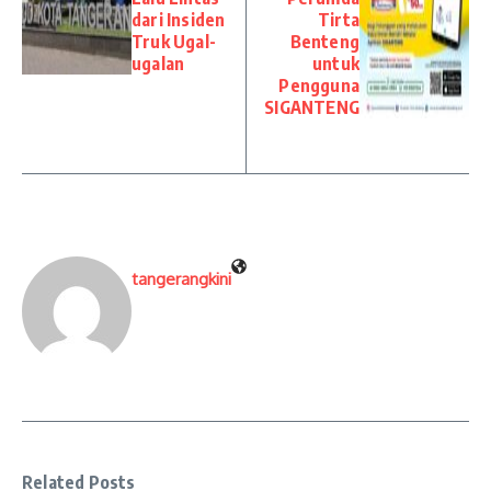
dari Insiden
Tirta
Truk Ugal-
Benteng
ugalan
untuk
Pengguna
SIGANTENG
tangerangkini
Related Posts