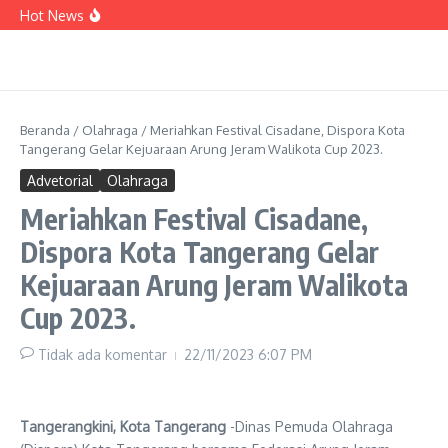
Lewati ke konten
Pengukuhan IPSM, Insentif hingga BPJS,
Hot News
Sachrudin: Wujud Perkuat Layanan dan
Apresiasi atas Dedikasi PSM
Korupsi Charter Pesawat, Eks VP PT Angkasa
Pura Kargo Jadi Tersangka
Diduga Dipaksa, Siswa SMAN 14 Kota
Tangerang Harus Berhenti Sekolah
Beranda
/
Olahraga
/
Meriahkan Festival Cisadane, Dispora Kota
Tangerang Gelar Kejuaraan Arung Jeram Walikota Cup 2023.
Advetorial
Olahraga
Meriahkan Festival Cisadane,
Dispora Kota Tangerang Gelar
Kejuaraan Arung Jeram Walikota
Cup 2023.
Tidak ada komentar
22/11/2023
6:07 PM
Tangerangkini, Kota Tangerang
-Dinas Pemuda Olahraga