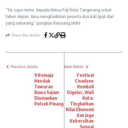
“Ya, saya minta kepada Ketua Faji Kota Tangerang untuk
tahun depan bisa menghadirkan peserta dua kali lipat dari
yang sekarang,” pungkas Kaonang.(Adv)
Share this Article
Previous Article
Next Article
9 Remaja
Festival
Hendak
Cisadane
Tawuran
Kembali
Bawa Sajam
Digelar, Wali
Diamankan
Kota:
Polsek Pinang
Tingkatkan
Nilai Ekonomi
dan Jaga
Kebersihan
Sungai