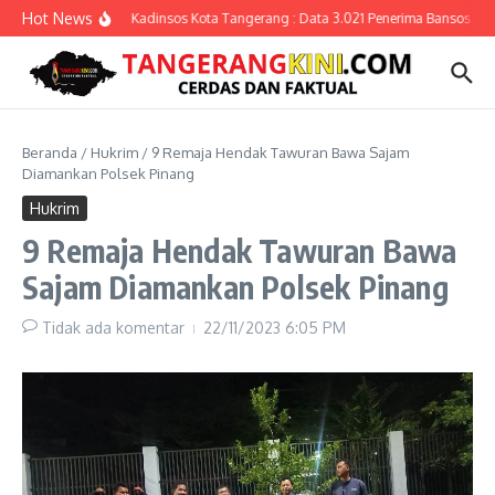
Lewati ke konten
Hot News
Kadinsos Kota Tangerang : Data 3.021 Penerima Bansos yang
Beranda
/
Hukrim
/
9 Remaja Hendak Tawuran Bawa Sajam
Diamankan Polsek Pinang
Hukrim
9 Remaja Hendak Tawuran Bawa
Sajam Diamankan Polsek Pinang
Tidak ada komentar
22/11/2023
6:05 PM