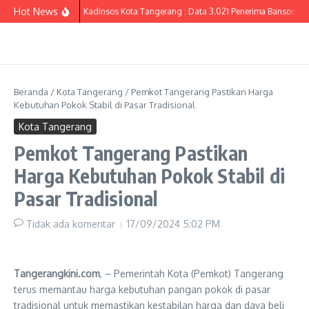
Lewati ke konten
Hot News
Kadinsos Kota Tangerang : Data 3.021 Penerima Bansos yang
Beranda
/
Kota Tangerang
/
Pemkot Tangerang Pastikan Harga
Kebutuhan Pokok Stabil di Pasar Tradisional
Kota Tangerang
Pemkot Tangerang Pastikan
Harga Kebutuhan Pokok Stabil di
Pasar Tradisional
Tidak ada komentar
17/09/2024
5:02 PM
Tangerangkini.com
, – Pemerintah Kota (Pemkot) Tangerang
terus memantau harga kebutuhan pangan pokok di pasar
tradisional untuk memastikan kestabilan harga dan daya beli