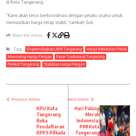
di Kota Tangerang.
“Kami akan terus berkoordinasi dengan pelaku usaha untuk
memastikan harga tetap stabil,” tambah Suli.
Share this Article
Tag:
Disperindagkop UKM Tangerang
Harga Kebutuhan Pokok
Monitoring Harga Pangan
Pasar Tradisional Tangerang
Pemkot Tangerang
Stabilitas Harga Pangan
Previous Article
Next Article
KPU Kota
Hari Palang
Tangerang
Merah
Buka
Indonesia:
Pendaftaran
PMI Kota
KPPS Pilkada
Tangerang