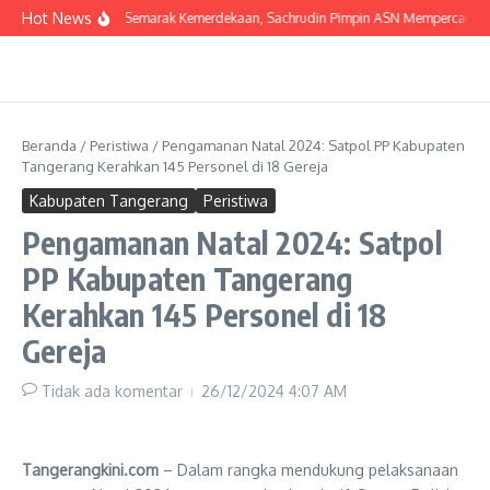
Lewati ke konten
Hot News
Semarak Kemerdekaan, Sachrudin Pimpin ASN Mempercantik Ko
Beranda
/
Peristiwa
/
Pengamanan Natal 2024: Satpol PP Kabupaten
Tangerang Kerahkan 145 Personel di 18 Gereja
Kabupaten Tangerang
Peristiwa
Pengamanan Natal 2024: Satpol
PP Kabupaten Tangerang
Kerahkan 145 Personel di 18
Gereja
Tidak ada komentar
26/12/2024
4:07 AM
Tangerangkini.com
– Dalam rangka mendukung pelaksanaan