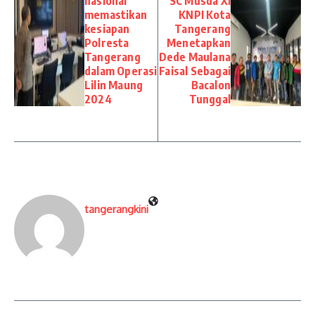
nasional
SC Musda XI
memastikan
KNPI Kota
kesiapan
Tangerang
Polresta
Menetapkan
Tangerang
Dede Maulana
dalam Operasi
Faisal Sebagai
Lilin Maung
Bacalon
2024
Tunggal
tangerangkini