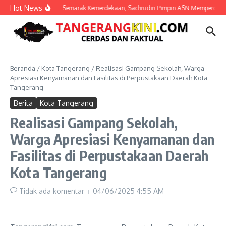
Lewati ke konten
Hot News
Semarak Kemerdekaan, Sachrudin Pimpin ASN Mempercantik 
Beranda
/
Kota Tangerang
/
Realisasi Gampang Sekolah, Warga
Apresiasi Kenyamanan dan Fasilitas di Perpustakaan Daerah Kota
Tangerang
Berita
Kota Tangerang
Realisasi Gampang Sekolah,
Warga Apresiasi Kenyamanan dan
Fasilitas di Perpustakaan Daerah
Kota Tangerang
Tidak ada komentar
04/06/2025
4:55 AM