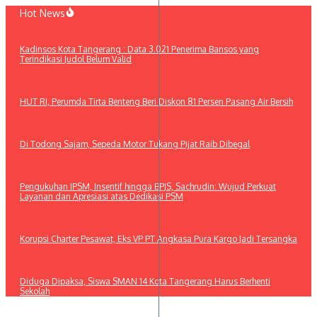
Lewati
Hot News
ke
konten
Kadinsos Kota Tangerang : Data 3.021 Penerima Bansos yang
Terindikasi Judol Belum Valid
HUT RI, Perumda Tirta Benteng Beri Diskon 81 Persen Pasang Air Bersih
Di Todong Sajam, Sepeda Motor Tukang Pijat Raib Dibegal
Pengukuhan IPSM, Insentif hingga BPJS, Sachrudin: Wujud Perkuat
Layanan dan Apresiasi atas Dedikasi PSM
Korupsi Charter Pesawat, Eks VP PT Angkasa Pura Kargo Jadi Tersangka
Diduga Dipaksa, Siswa SMAN 14 Kota Tangerang Harus Berhenti
Sekolah