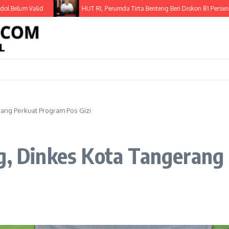
m Valid
HUT RI, Perumda Tirta Benteng Beri Diskon 81 Persen Pasang 
rang Perkuat Program Pos Gizi
ng, Dinkes Kota Tangeran