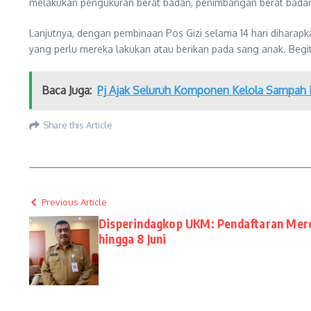
melakukan pengukuran berat badan, penimbangan berat badan,
Lanjutnya, dengan pembinaan Pos Gizi selama 14 hari dihara
yang perlu mereka lakukan atau berikan pada sang anak. Begit
Baca Juga:
Pj Ajak Seluruh Komponen Kelola Sampah 
Share this Article
Previous Article
Disperindagkop UKM: Pendaftaran Mere
hingga 8 Juni