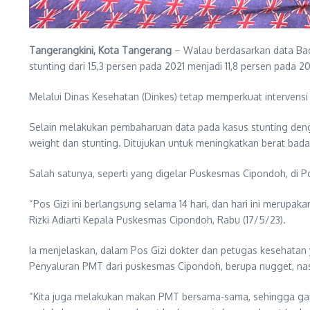
Tangerangkini, Kota Tangerang
– Walau berdasarkan data Ba
stunting dari 15,3 persen pada 2021 menjadi 11,8 persen pada 20
Melalui Dinas Kesehatan (Dinkes) tetap memperkuat intervensi
Selain melakukan pembaharuan data pada kasus stunting deng
weight dan stunting. Ditujukan untuk meningkatkan berat bada
Salah satunya, seperti yang digelar Puskesmas Cipondoh, di 
“Pos Gizi ini berlangsung selama 14 hari, dan hari ini merupa
Rizki Adiarti Kepala Puskesmas Cipondoh, Rabu (17/5/23).
Ia menjelaskan, dalam Pos Gizi dokter dan petugas kesehata
Penyaluran PMT dari puskesmas Cipondoh, berupa nugget, nasi 
“Kita juga melakukan makan PMT bersama-sama, sehingga gai