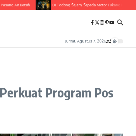
Air Bersih
Di Todong Sajam, Sepeda Motor Tukang Pijat Raib Dibega
Jumat, Agustus 7, 2026
g Perkuat Program Pos