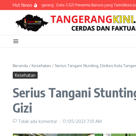
Lewati ke konten
Hot News
dinsos Kota Tangerang : Data 3.021 Penerima Bansos yang Terindikasi Judol Belu
Beranda
/
Kesehatan
/
Serius Tangani Stunting, Dinkes Kota Tange
Kesehatan
Serius Tangani Stunti
Gizi
Tidak ada komentar
17/05/2023
7:01 AM