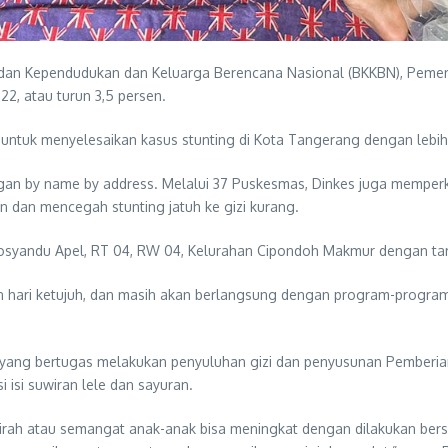
dan Kependudukan dan Keluarga Berencana Nasional (BKKBN), Pemer
22, atau turun 3,5 persen.
 untuk menyelesaikan kasus stunting di Kota Tangerang dengan lebih 
an by name by address. Melalui 37 Puskesmas, Dinkes juga memperku
n dan mencegah stunting jatuh ke gizi kurang.
Posyandu Apel, RT 04, RW 04, Kelurahan Cipondoh Makmur dengan targ
kan hari ketujuh, dan masih akan berlangsung dengan program-program
n yang bertugas melakukan penyuluhan gizi dan penyusunan Pemberi
isi suwiran lele dan sayuran.
rah atau semangat anak-anak bisa meningkat dengan dilakukan bers