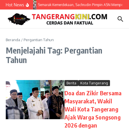
Lewati ke konten
Hot News
Semarak Kemerdekaan, Sachrudin Pimpin ASN Mempercanti
Beranda
/
Pergantian Tahun
Menjelajahi Tag: Pergantian
Tahun
Berita
Kota Tangerang
Doa dan Zikir Bersama
Masyarakat, Wakil
Wali Kota Tangerang
Ajak Warga Songsong
2026 dengan