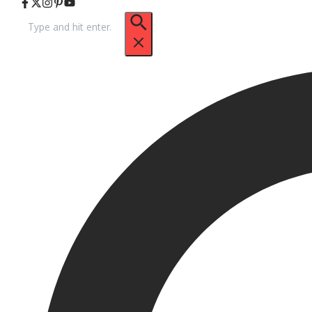
Pencarian
untuk: