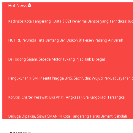
Lewati
Hot News
ke
konten
Kadinsos Kota Tangerang : Data 3.021 Penerima Bansos yang Terindikasi Jud
HUT RI, Perumda Tirta Benteng Beri Diskon 81 Persen Pasang Air Bersih
Di Todong Sajam, Sepeda Motor Tukang Pijat Raib Dibegal
Pengukuhan IPSM, Insentif hingga BPJS, Sachrudin: Wujud Perkuat Layanan 
Korupsi Charter Pesawat, Eks VP PT Angkasa Pura Kargo Jadi Tersangka
Diduga Dipaksa, Siswa SMAN 14 Kota Tangerang Harus Berhenti Sekolah