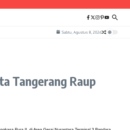
Sabtu, Agustus 8, 2026
ota Tangerang Raup
gkasa Pura II, di Area Gerai Nusantara Terminal 3 Bandara