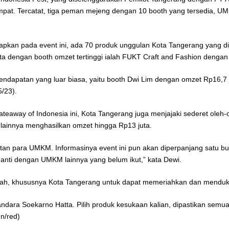
mpat. Tercatat, tiga peman mejeng dengan 10 booth yang tersedia, 
n pada event ini, ada 70 produk unggulan Kota Tangerang yang dijaj
ta dengan booth omzet tertinggi ialah FUKT Craft and Fashion dengan 
ndapatan yang luar biasa, yaitu booth Dwi Lim dengan omzet Rp16,7 
/23).
away of Indonesia ini, Kota Tangerang juga menjajaki sederet oleh-o
 lainnya menghasilkan omzet hingga Rp13 juta.
an para UMKM. Informasinya event ini pun akan diperpanjang satu bula
iganti dengan UMKM lainnya yang belum ikut,” kata Dewi.
ah, khususnya Kota Tangerang untuk dapat memeriahkan dan menduku
ndara Soekarno Hatta. Pilih produk kesukaan kalian, dipastikan semua 
n/red)