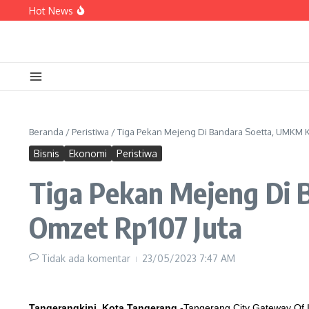
Kota Tangerang Masuk 6 Besar Nomine PTSP d
Lewati ke konten
Hot News
Kadinsos Kota Tangerang : Data 3.021 Penerim
HUT RI, Perumda Tirta Benteng Beri Diskon 81 
Di Todong Sajam, Sepeda Motor Tukang Pijat 
Beranda
/
Peristiwa
/
Tiga Pekan Mejeng Di Bandara Soetta, UMKM 
Bisnis
Ekonomi
Peristiwa
Tiga Pekan Mejeng Di
Omzet Rp107 Juta
Tidak ada komentar
23/05/2023
7:47 AM
Tangerangkini, Kota Tangerang
-Tangerang City Gateway Of I