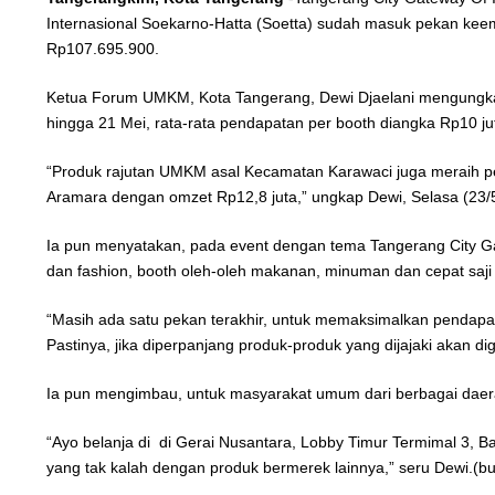
Internasional Soekarno-Hatta (Soetta) sudah masuk pekan kee
Rp107.695.900.
Ketua Forum UMKM, Kota Tangerang, Dewi Djaelani mengungkapka
hingga 21 Mei, rata-rata pendapatan per booth diangka Rp10 ju
“Produk rajutan UMKM asal Kecamatan Karawaci juga meraih pe
Aramara dengan omzet Rp12,8 juta,” ungkap Dewi, Selasa (23/5
Ia pun menyatakan, pada event dengan tema Tangerang City Gate
dan fashion, booth oleh-oleh makanan, minuman dan cepat saji
“Masih ada satu pekan terakhir, untuk memaksimalkan pendapat
Pastinya, jika diperpanjang produk-produk yang dijajaki akan d
Ia pun mengimbau, untuk masyarakat umum dari berbagai daer
“Ayo belanja di di Gerai Nusantara, Lobby Timur Termimal 3, Ba
yang tak kalah dengan produk bermerek lainnya,” seru Dewi.(bu