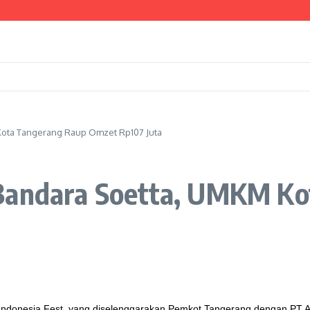
an PPB, Maryono Paparkan Berbagai Inovasi Pelayanan Perizinan
a Bansos yang Terindikasi Judol Belum Valid
Persen Pasang Air Bersih
Raib Dibegal
Kota Tangerang Raup Omzet Rp107 Juta
 Bandara Soetta, UMKM K
ndonesia Fest, yang diselenggarakan Pemkot Tangerang dengan PT An