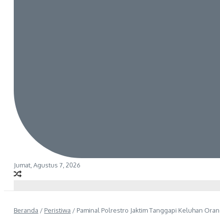
Jumat, Agustus 7, 2026
Beranda
/
Peristiwa
/
Paminal Polrestro Jaktim Tanggapi Keluhan Oran