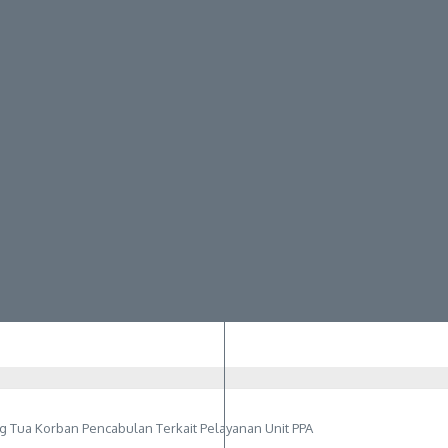
g Tua Korban Pencabulan Terkait Pelayanan Unit PPA