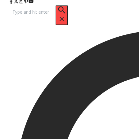
Pencarian
untuk: