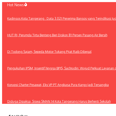
Lewati
Hot News
ke
konten
Kadinsos Kota Tangerang : Data 3.021 Penerima Bansos yang Terindikasi Jud
HUT RI, Perumda Tirta Benteng Beri Diskon 81 Persen Pasang Air Bersih
Di Todong Sajam, Sepeda Motor Tukang Pijat Raib Dibegal
Pengukuhan IPSM, Insentif hingga BPJS, Sachrudin: Wujud Perkuat Layanan 
Korupsi Charter Pesawat, Eks VP PT Angkasa Pura Kargo Jadi Tersangka
Diduga Dipaksa, Siswa SMAN 14 Kota Tangerang Harus Berhenti Sekolah