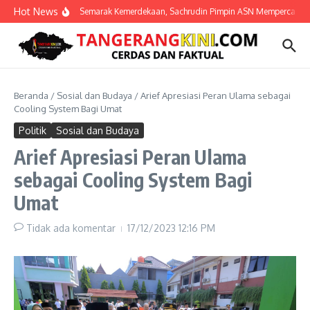
Lewati ke konten
Hot News
Semarak Kemerdekaan, Sachrudin Pimpin ASN Mempercantik K
Beranda
/
Sosial dan Budaya
/
Arief Apresiasi Peran Ulama sebagai
Cooling System Bagi Umat
Politik
Sosial dan Budaya
Arief Apresiasi Peran Ulama
sebagai Cooling System Bagi
Umat
Tidak ada komentar
17/12/2023
12:16 PM